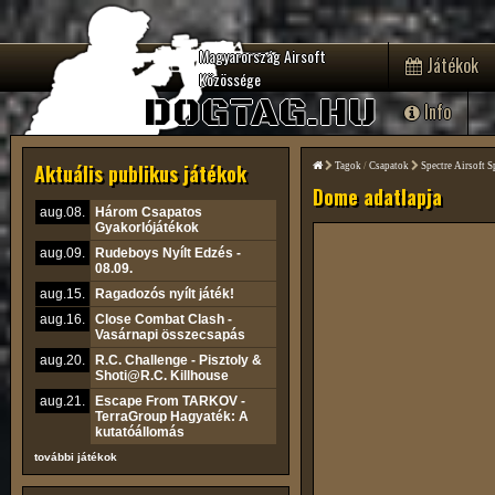
Magyarország Airsoft
Játékok
Közössége
DOGTAG.HU
Info
Aktuális publikus játékok
Tagok
/
Csapatok
Spectre Airsoft S
Dome adatlapja
aug.08.
Három Csapatos
Gyakorlójátékok
aug.09.
Rudeboys Nyílt Edzés -
08.09.
aug.15.
Ragadozós nyílt játék!
aug.16.
Close Combat Clash -
Vasárnapi összecsapás
aug.20.
R.C. Challenge - Pisztoly &
Shoti@R.C. Killhouse
aug.21.
Escape From TARKOV -
TerraGroup Hagyaték: A
kutatóállomás
további játékok