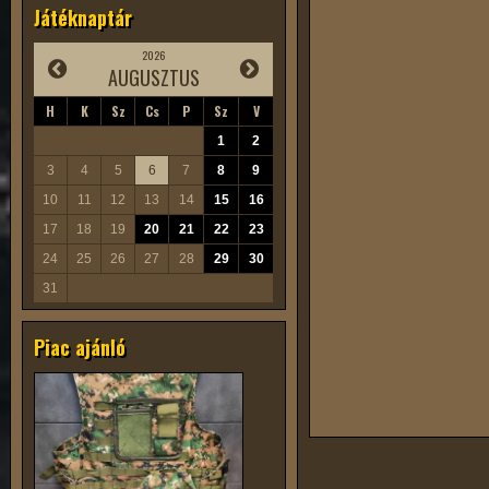
Játéknaptár
2026
AUGUSZTUS
H
K
Sz
Cs
P
Sz
V
1
2
3
4
5
6
7
8
9
10
11
12
13
14
15
16
17
18
19
20
21
22
23
24
25
26
27
28
29
30
31
Piac ajánló