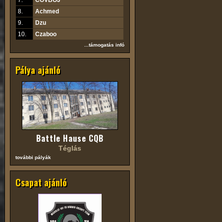
7.
COVBOJ
8.
Achmed
9.
Dzu
10.
Czaboo
...támogatás infó
Pálya ajánló
Battle Hause CQB
Téglás
további pályák
Csapat ajánló