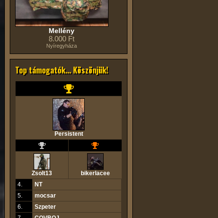
Mellény
8.000 Ft
Nyíregyháza
Top támogatók... Köszönjük!
Persistent
Zsolt13
bikerlacee
4.
NT
5.
mocsar
6.
Szpeter