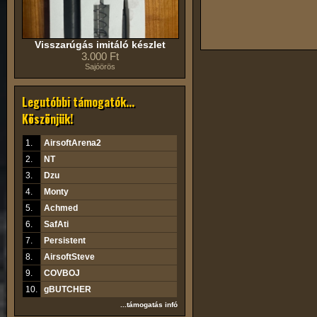
Visszarúgás imitáló készlet
3.000 Ft
Sajóörös
Legutóbbi támogatók...
Köszönjük!
1.
AirsoftArena2
2.
NT
3.
Dzu
4.
Monty
5.
Achmed
6.
SafAti
7.
Persistent
8.
AirsoftSteve
9.
COVBOJ
10.
gBUTCHER
...támogatás infó