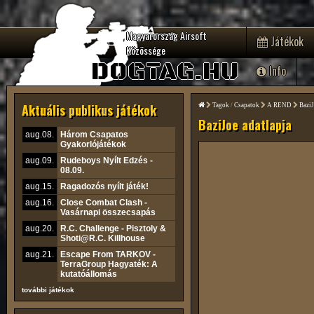
Magyarország Airsoft
Játékok
Közössége
DOGTAG.HU
Info
Aktuális publikus játékok
Tagok
/
Csapatok
A REND
Bazi
BaziJoe adatlapja
aug.08.
Három Csapatos
Gyakorlójátékok
aug.09.
Rudeboys Nyílt Edzés -
08.09.
aug.15.
Ragadozós nyílt játék!
aug.16.
Close Combat Clash -
Vasárnapi összecsapás
aug.20.
R.C. Challenge - Pisztoly &
Shoti@R.C. Killhouse
aug.21.
Escape From TARKOV -
TerraGroup Hagyaték: A
kutatóállomás
további játékok