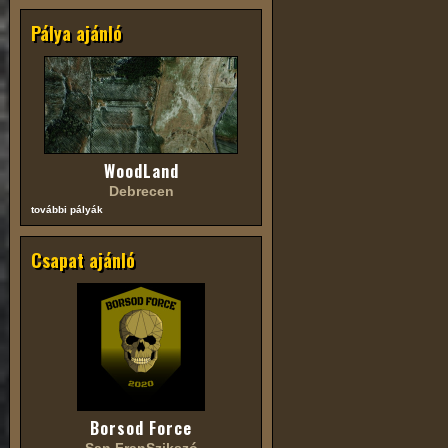
Pálya ajánló
WoodLand
Debrecen
további pályák
Csapat ajánló
Borsod Force