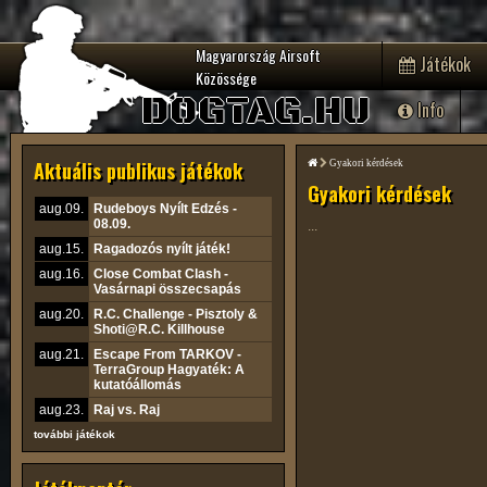
Magyarország Airsoft
Játékok
Közössége
DOGTAG.HU
Info
Aktuális publikus játékok
Gyakori kérdések
Gyakori kérdések
aug.09.
Rudeboys Nyílt Edzés -
08.09.
...
aug.15.
Ragadozós nyílt játék!
aug.16.
Close Combat Clash -
Vasárnapi összecsapás
aug.20.
R.C. Challenge - Pisztoly &
Shoti@R.C. Killhouse
aug.21.
Escape From TARKOV -
TerraGroup Hagyaték: A
kutatóállomás
aug.23.
Raj vs. Raj
további játékok