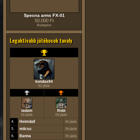
Specna arms FX-01
50.000 Ft
Budapest
Legaktívabb játékosok tavaly
kondas94
62 játék
tadam
Robi
59 játék
59 játék
4.
Heimdall
40 játék
5.
milcsu
39 játék
6.
Banna
38 játék