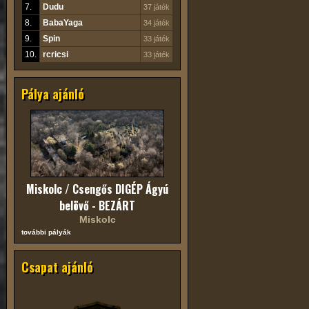
7.
Dudu
37 játék
8.
BabaYaga
34 játék
9.
Spin
33 játék
10.
rcricsi
33 játék
Pálya ajánló
Miskolc / Csengős DIGÉP Ágyú
belövő - BEZÁRT
Miskolc
további pályák
Csapat ajánló