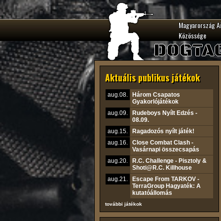
Magyarország A
Közössége
DOGTA
Aktuális publikus játékok
aug.08.
Három Csapatos
Gyakorlójátékok
aug.09.
Rudeboys Nyílt Edzés -
08.09.
aug.15.
Ragadozós nyílt játék!
aug.16.
Close Combat Clash -
Vasárnapi összecsapás
aug.20.
R.C. Challenge - Pisztoly &
Shoti@R.C. Killhouse
aug.21.
Escape From TARKOV -
TerraGroup Hagyaték: A
kutatóállomás
további játékok