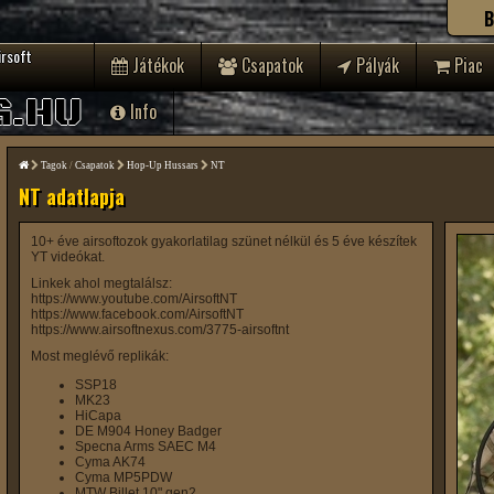
B
irsoft
Játékok
Csapatok
Pályák
Piac
G.HU
Info
Tagok
/
Csapatok
Hop-Up Hussars
NT
NT adatlapja
10+ éve airsoftozok gyakorlatilag szünet nélkül és 5 éve készítek
YT videókat.
Linkek ahol megtalálsz:
https://www.youtube.com/AirsoftNT
https://www.facebook.com/AirsoftNT
https://www.airsoftnexus.com/3775-airsoftnt
Most meglévő replikák:
SSP18
MK23
HiCapa
DE M904 Honey Badger
Specna Arms SAEC M4
Cyma AK74
Cyma MP5PDW
MTW Billet 10" gen2