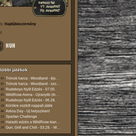
Iratkozz fel:
YT: AirsoftNT
Fb: AirsoftNT
ly:
Hajdúböszörmény
t:
HUH
tóbbi játékok
Trónok harca - Woodland - éjszakai
.01.
Trónok harca - Woodland - szombat du
.01.
Rudeboys Nyílt Edzés - 07.05.
.05.
WildRose Arena - Újranyitó (Ingyenes)
.05.
Rudeboys Nyílt Edzés - 06.28.
.28.
Körökre osztott nappali játék
.20.
Aréna Day - Új helyszínen!
.06.
Spartan Challenge
.23.
Haladó edzés a WildRose-ban - 05.10
.10.
Gun, Grill and Chill - 03.29. - WildRose Aréna
.29.