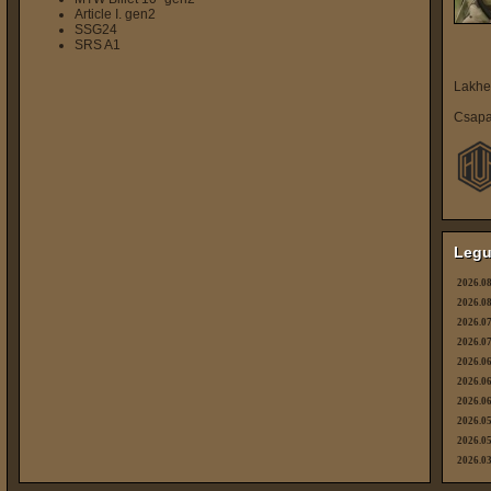
Article I. gen2
SSG24
SRS A1
Lakhe
Csapa
Legu
2026.08
2026.08
2026.07
2026.07
2026.06
2026.06
2026.06
2026.05
2026.05
2026.03