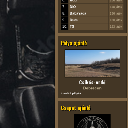
6.
Robi
156 játék
7.
DIO
140 játék
8.
BabaYaga
136 játék
9.
Dudu
130 játék
10.
TG
123 játék
Pálya ajánló
Csikós-erdő
Debrecen
további pályák
Csapat ajánló