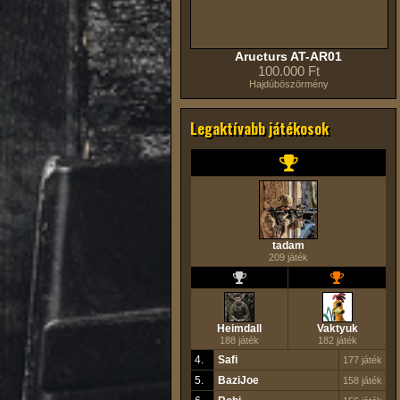
Aructurs AT-AR01
100.000 Ft
Hajdúböszörmény
Legaktívabb játékosok
tadam
209 játék
Heimdall
Vaktyuk
188 játék
182 játék
4.
Safi
177 játék
5.
BaziJoe
158 játék