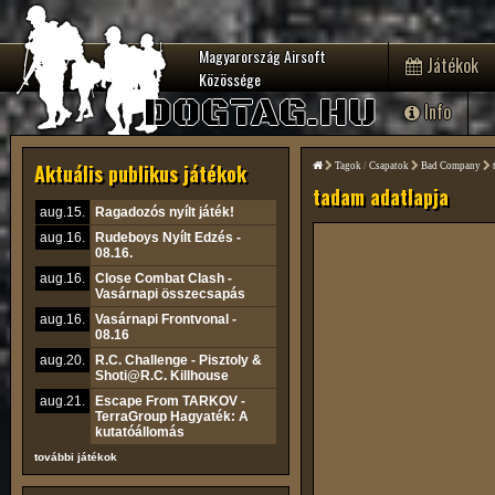
Magyarország Airsoft
Játékok
Közössége
DOGTAG.HU
Info
Aktuális publikus játékok
Tagok
/
Csapatok
Bad Company
tadam adatlapja
aug.15.
Ragadozós nyílt játék!
aug.16.
Rudeboys Nyílt Edzés -
08.16.
aug.16.
Close Combat Clash -
Vasárnapi összecsapás
aug.16.
Vasárnapi Frontvonal -
08.16
aug.20.
R.C. Challenge - Pisztoly &
Shoti@R.C. Killhouse
aug.21.
Escape From TARKOV -
TerraGroup Hagyaték: A
kutatóállomás
további játékok