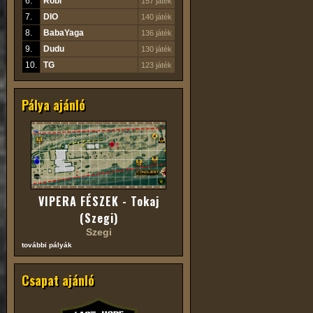
6.
Robi
157 játék
7.
DIO
140 játék
8.
BabaYaga
136 játék
9.
Dudu
130 játék
10.
TG
123 játék
Pálya ajánló
VIPERA FÉSZEK - Tokaj
(Szegi)
Szegi
további pályák
Csapat ajánló