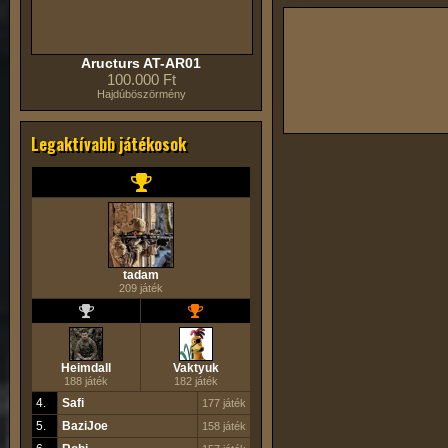
Aructurs AT-AR01
100.000 Ft
Hajdúböszörmény
Legaktívabb játékosok
tadam
209 játék
Heimdall
Vaktyuk
188 játék
182 játék
4.
Safi
177 játék
5.
BaziJoe
158 játék