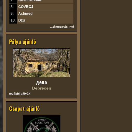
7.
AirsoftArena2
8.
COVBOJ
9.
Achmed
10.
Dzu
...támogatás infó
Pálya ajánló
депо
Debrecen
további pályák
Csapat ajánló