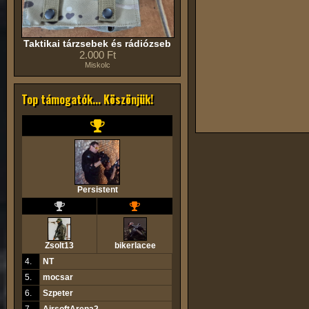
Taktikai tárzsebek és rádiózseb
2.000 Ft
Miskolc
Top támogatók... Köszönjük!
Persistent
Zsolt13
bikerlacee
4.
NT
5.
mocsar
6.
Szpeter