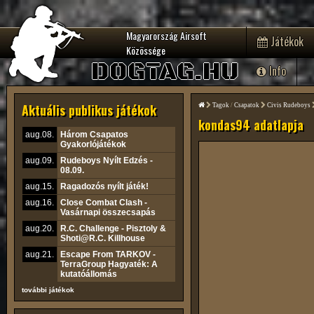
Magyarország Airsoft
Játékok
Közössége
DOGTAG.HU
Info
Aktuális publikus játékok
Tagok
/
Csapatok
Civis Rudeboys
kondas94 adatlapja
aug.08.
Három Csapatos
Gyakorlójátékok
aug.09.
Rudeboys Nyílt Edzés -
08.09.
aug.15.
Ragadozós nyílt játék!
aug.16.
Close Combat Clash -
Vasárnapi összecsapás
aug.20.
R.C. Challenge - Pisztoly &
Shoti@R.C. Killhouse
aug.21.
Escape From TARKOV -
TerraGroup Hagyaték: A
kutatóállomás
további játékok