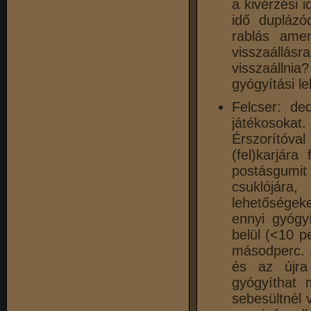
a kivérzési 
idő duplázó
rablás amen
visszaállás
visszaállni
gyógyítási l
Felcser: de
játékosokat
Érszorítóval
(fel)karjára
postásgumit
csuklójára
lehetőségek
ennyi gyógyí
belül (<10 p
másodperc. A
és az újra
gyógyíthat 
sebesültnél 