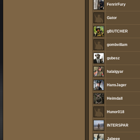
FenrirFury
Gator
gBUTCHER
gombvillam
gubesz
halalgyar
HansJager
Heimdall
Hunor018
INTERSPAR
Jabeee