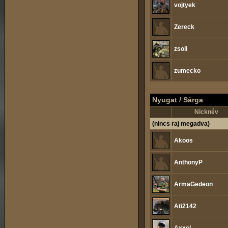
vojtyek
Zereck
zsoli
zumecko
Nyugat / Sárga
Nicknév
(nincs raj megadva)
Akoos
AnthonyP
ArmaGedeon
Ati2142