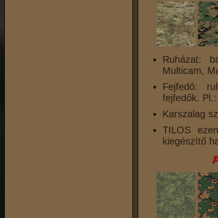
Ruházat: bá
Multicam, M
Fejfedő: r
fejfedők. Pl.
Karszalag sz
TILOS ezen 
kiegészítő h