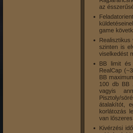
Rajparancsno
az ésszerűsé
Feladatori
küldetéseine
game követk
Realisztikus
szinten is e
viselkedést 
BB limit és
RealCap (~3
BB maximum
100 db BB /
vagyis ann
Pisztoly/sör
átalakítót,
korlátozás 
van lőszeres
Kivérzési id