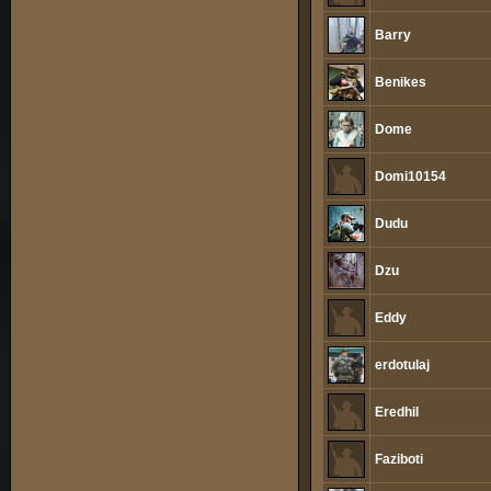
Barry
Benikes
Dome
Domi10154
Dudu
Dzu
Eddy
erdotulaj
Eredhil
Faziboti