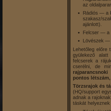
az oldalparan
Rádiós — a k
szakasz/szak
ajánlott).
Felcser — a s
Lövészek — a
Lehetőleg előre 
gyülekező alatt
felcserek a ráju
cserélni, de mi
rajparancsnoki 
pontos létszám,
Törzsrajok és 
(HQ/support egys
adnak a rajoknak.
táskát helyeznek