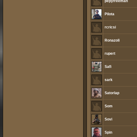
pepyfreeman
Pilota
rcricsi
Ronazoli
rupert
Safi
sark
Satorlap
Som
Sovi
Spin