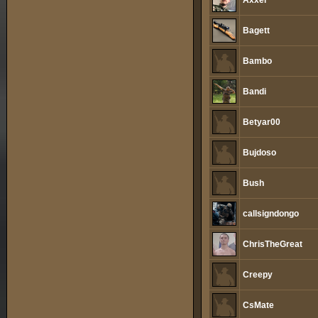
Axxel
Bagett
Bambo
Bandi
Betyar00
Bujdoso
Bush
callsigndongo
ChrisTheGreat
Creepy
CsMate