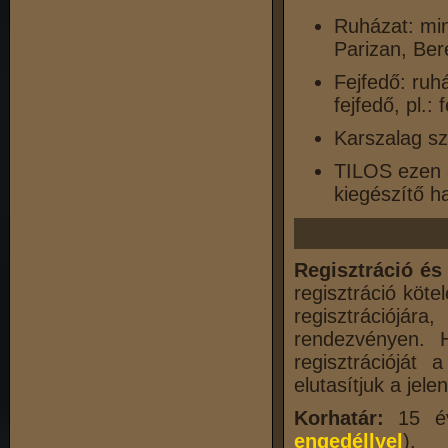
Ruházat: mind
Parizan, Ber
Fejfedő: ruh
fejfedő, pl.:
Karszalag sz
TILOS ezen a
kiegészítő h
Regisztráció és
regisztráció köt
regisztrációjár
rendezvényen.
regisztrációját 
elutasítjuk a jele
Korhatár:
15 é
engedéllyel
).