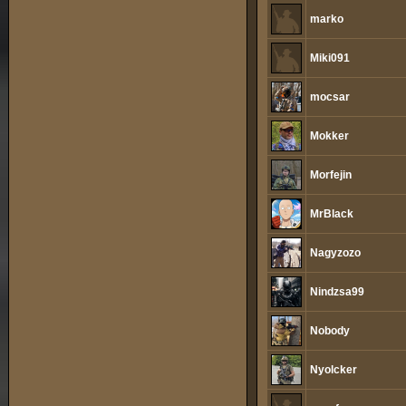
marko
Miki091
mocsar
Mokker
Morfejin
MrBlack
Nagyzozo
Nindzsa99
Nobody
Nyolcker