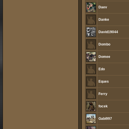
Daev
Danke
David19044
Dombo
Domee
Edo
Eques
Ferry
focek
Gabi997