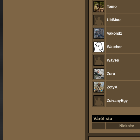
Tomo
UltiMate
Vakond1
Watcher
Waves
Zoro
ZotyA
ZsivanyEgy
Várólista
Nicknév