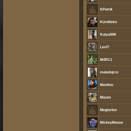
KPatrik
KuroNeko
Kutya996
LeviT
M4RC1
maladojcsi
Manitou
Mazan
Megtorloo
MickeyMouse