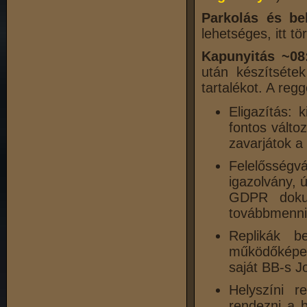
Parkolás és be
lehetséges, itt tö
Kapunyitás ~08
után készítsétek
tartalékot. A reg
Eligazítás: 
fontos válto
zavarjátok a 
Felelősségv
igazolvány, ú
GDPR dokume
továbbmenni
Replikák b
működőképes 
saját BB-s J
Helyszíni re
rendezni a 