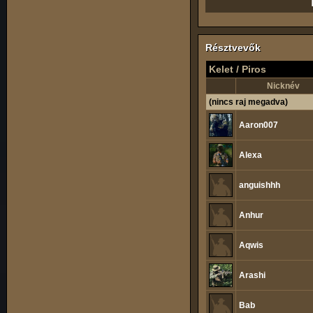
Résztvevők
Kelet / Piros
Nicknév
(nincs raj megadva)
Aaron007
Alexa
anguishhh
Anhur
Aqwis
Arashi
Bab