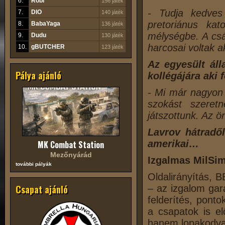
6.
Robi
156 játék
- Tudja kedves
7.
DIO
140 játék
pretoriánus kat
8.
BabaYaga
136 játék
mélységbe. A csá
9.
Dudu
130 játék
harcosai voltak a
10.
gBUTCHER
123 játék
Az egyesült áll
Pálya ajánló
kollégájára aki f
- Mi már nagyon 
szokást szeretn
játszottunk. Az ö
Lavrov hátradől
amerikai…
MK Combat Station
Mezőnyárád
Izgalmas MilSi
további pályák
Oldalirányítás, B
Csapat ajánló
– az izgalom gar
felderítés, ponto
a csapatok is el
hanem lopakodva,