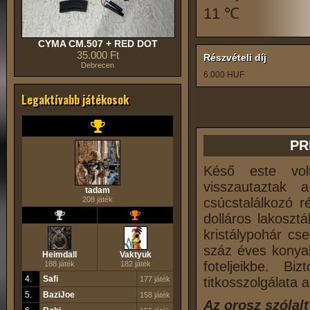
11 ℃
CYMA CM.507 + RED DOT
35.000 Ft
Részvételi díj
Debrecen
6.000 HUF
Legaktívabb játékosok
PR
Késő este volt
visszautaztak 
tadam
208 játék
csúcstalálkozó r
dolláros lakoszt
kristálypohár cs
száz éves konyak
Heimdall
Vaktyuk
foteljeikbe. B
188 játék
182 játék
4.
Safi
177 játék
titkosszolgálata 
5.
BaziJoe
158 játék
Az orosz szólal