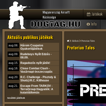
Magyarország Airsoft
Játékok
Közössége
DOGTAG.HU
Info
Aktuális publikus játékok
Játékok
Pretorian Tales
aug.08.
Három Csapatos
Pretorian Tales
Gyakorlójátékok
aug.09.
Rudeboys Nyílt Edzés -
08.09.
aug.15.
Ragadozós nyílt játék!
aug.16.
Close Combat Clash -
Vasárnapi összecsapás
aug.20.
R.C. Challenge - Pisztoly &
Shoti@R.C. Killhouse
aug.21.
Escape From TARKOV -
TerraGroup Hagyaték: A
kutatóállomás
további játékok