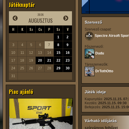
Játéknaptár
2026
AUGUSZTUS
Szervező
H
K
Sz
Cs
P
Sz
V
Szervező csapat:
Spectre Airsoft Spor
1
2
3
4
5
6
7
8
9
Főszervező:
10
11
12
13
14
15
16
Dudu
17
18
19
20
21
22
23
Társszervezők:
24
25
26
27
28
29
30
DrTothOtto
31
Piac ajánló
Játék ideje
Kapunyitás:
2025.11.15. 07
Kezdés:
2025.11.15. 09:30
Befejezés:
2025.11.15. 15:0
Várható időjárás
szórványos felhőzet