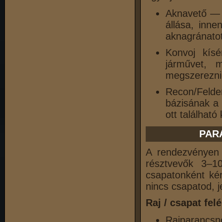
Aknavető — z
állása, inn
aknagránatot 
Konvoj kísé
járművet, 
megszereznie
Recon/Felde
bázisának a 
ott találhat
PAR
A rendezvényen 
résztvevők 3–10
csapatonként ké
nincs csapatod, j
Raj / csapat fel
Rajparancsno