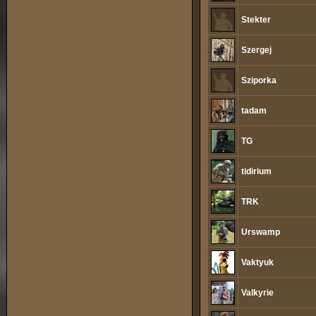
Stekter
Szergej
Sziporka
tadam
TG
tidirium
TRK
Urswamp
Vaktyuk
Valkyrie