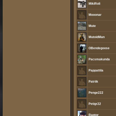
MikiRoli
Mooonar
Mute
MutoidMan
OBendegoose
Pacsmakunda
Pappattila
Patriik
Penge222
Petigr22
Raptor