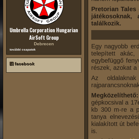
Pretorian Tales
játékosoknak,
találkozik.
Umbrella Corporation Hungarian
AirSoft Group
Debrecen
Egy nagyobb erdő
további csapatok
telepített akác,
egybefüggő fenyv
facebook
részek, azokat a t
Az oldalaknak
rajparancsnoknak
Megközelíthető
gépkocsival a 17e
kb 300 m-re a pa
tanya elnevezés
kialakított út be
is.