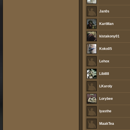
Jan0s
KartMan
kistakony01
Koko05
Lehox
Libi88
LKaroly
Lorybee
lyasthe
MaakTea