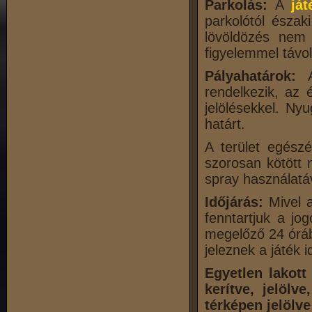
Parkolás:
A
ját
parkolótól észak
lövöldözés nem 
figyelemmel távol
Pályahatárok:
Az
rendelkezik, az 
jelölésekkel. Nyu
határt.
A terület egészé
szorosan kötött 
spray használatá
Időjárás:
Mivel 
fenntartjuk a j
megelőző 24 óráb
jeleznek a játék 
Egyetlen lakott
kerítve, jelölv
térképen jelölve