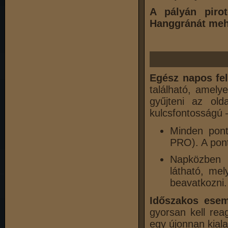
A pályán pirot
Hanggránát mehe
Egész napos fel
található, amely
gyűjteni az old
kulcsfontosságú
Minden pont
PRO). A pont 
Napközben 
látható, me
beavatkozni.
Időszakos ese
gyorsan kell rea
egy újonnan kiala