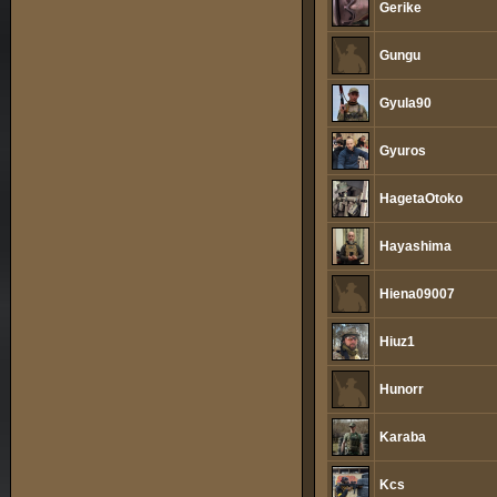
Gerike
Gungu
Gyula90
Gyuros
HagetaOtoko
Hayashima
Hiena09007
Hiuz1
Hunorr
Karaba
Kcs