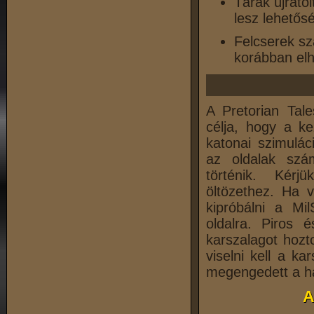
Tárak újratö
lesz lehetős
Felcserek sz
korábban elh
A Pretorian Tal
célja, hogy a k
katonai szimulác
az oldalak szá
történik. Kérj
öltözethez. Ha 
kipróbálni a Mil
oldalra. Piros 
karszalagot hozt
viselni kell a ka
megengedett a h
A