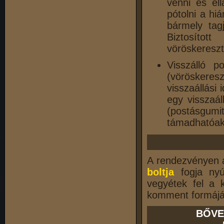
venni és ell
pótolni a hiá
bármely tagj
Biztosított
vöröskereszt
Visszálló po
(vöröskeres
visszaállási 
egy visszaál
(postásgumit
támadhatóak
A rendezvényen a
boltja
fogja nyúj
vegyétek fel a 
komment formájá
BŐVE