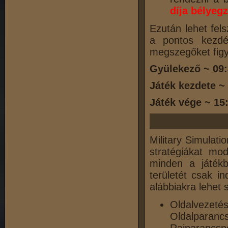
díja bélyegz
Ezután lehet fels
a pontos kezdé
megszegőket figy
Gyülekező ~ 09
Játék kezdete ~
Játék vége ~ 15
Military Simulati
stratégiákat mo
minden a játékb
területét csak i
alábbiakra lehet 
Oldalveze
Oldalparan