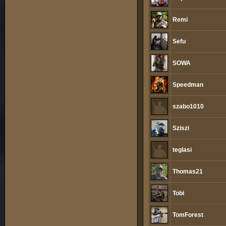
Remi
Sefu
SOWA
Speedman
szabo1010
Sziszi
teglasi
Thomas21
Tobi
TomForest