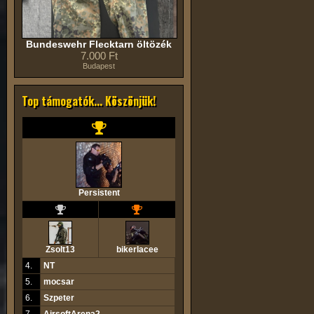
Bundeswehr Flecktarn öltözék
7.000 Ft
Budapest
Top támogatók... Köszönjük!
Persistent
Zsolt13
bikerlacee
4.
NT
5.
mocsar
6.
Szpeter