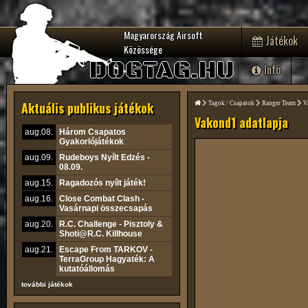
Magyarország Airsoft
Játékok
Közössége
DOGTAG.HU
Info
Aktuális publikus játékok
Tagok
/
Csapatok
Ranger Team
V
Vakond1 adatlapja
aug.08.
Három Csapatos
Gyakorlójátékok
aug.09.
Rudeboys Nyílt Edzés -
08.09.
aug.15.
Ragadozós nyílt játék!
aug.16.
Close Combat Clash -
Vasárnapi összecsapás
aug.20.
R.C. Challenge - Pisztoly &
Shoti@R.C. Killhouse
aug.21.
Escape From TARKOV -
TerraGroup Hagyaték: A
kutatóállomás
további játékok