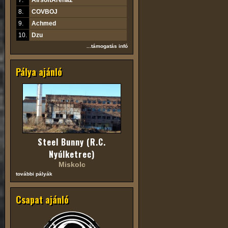
7.
AirsoftArena2
8.
COVBOJ
9.
Achmed
10.
Dzu
...támogatás infó
Pálya ajánló
Steel Bunny (R.C.
Nyúlketrec)
Miskolc
további pályák
Csapat ajánló