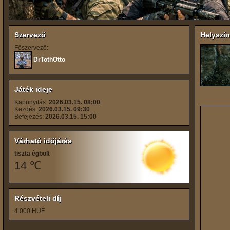
Szervező
Helyszín
Főszervező:
DrTothOtto
Játék ideje
Kapunyitás:
2026.03.15. 08:00
Kezdés:
2026.03.15. 09:30
Befejezés:
2026.03.15. 15:00
Várható időjárás
tiszta égbolt
14 ℃
Részvételi díj
4.000 HUF