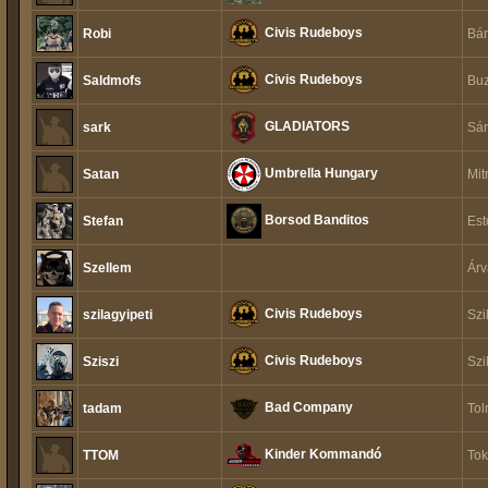
Civis Rudeboys
Robi
Bán
Civis Rudeboys
Saldmofs
Buz
GLADIATORS
sark
Sár
Umbrella Hungary
Satan
Mit
Borsod Banditos
Stefan
Est
Szellem
Árv
Civis Rudeboys
szilagyipeti
Szi
Civis Rudeboys
Sziszi
Szi
Bad Company
tadam
Tol
Kinder Kommandó
TTOM
Tok