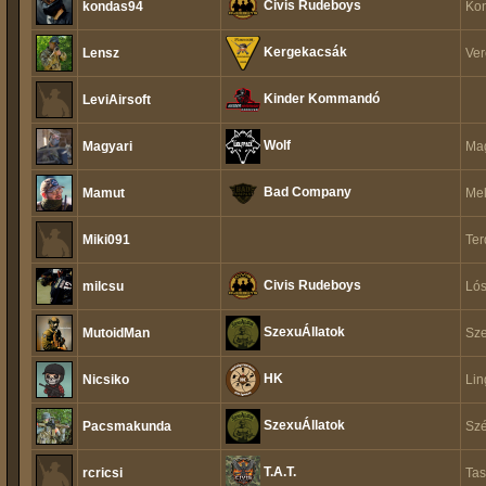
Civis Rudeboys
kondas94
Kon
Kergekacsák
Lensz
Ver
Kinder Kommandó
LeviAirsoft
Wolf
Magyari
Mag
Bad Company
Mamut
Mel
Miki091
Ter
Civis Rudeboys
milcsu
Lós
SzexuÁllatok
MutoidMan
Sze
HK
Nicsiko
Lin
SzexuÁllatok
Pacsmakunda
Sz
T.A.T.
rcricsi
Tas