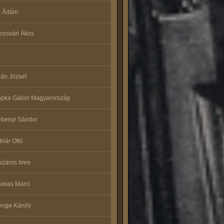
i Ádám
ozsvári Ákos
án József
opka Gábor Magyarország
benyi Sándor
nár Ottó
záros Imre
ekas Marci
nge Károly