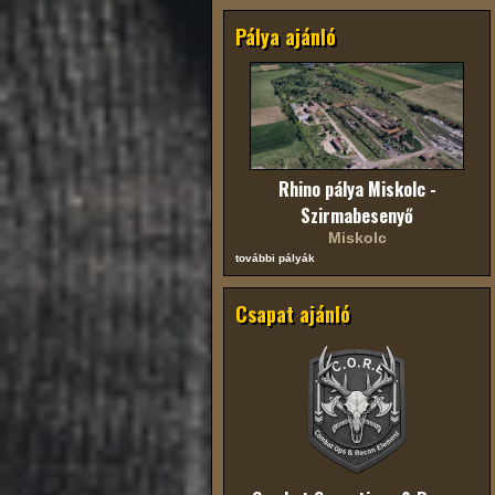
Pálya ajánló
Rhino pálya Miskolc -
Szirmabesenyő
Miskolc
további pályák
Csapat ajánló