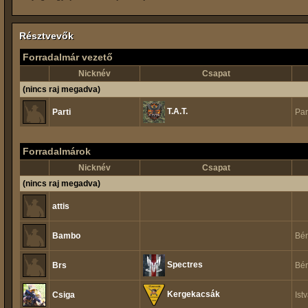
Résztvevők
Forradalmár vezető
Nicknév
Csapat
(nincs raj megadva)
T.A.T.
Parti
Par
Forradalmárok
Nicknév
Csapat
(nincs raj megadva)
attis
Bambo
Bér
Spectres
Brs
Bér
Kergekacsák
Csiga
Ist