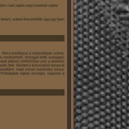
Fejen csak sapka vagy baseball sapka
tartani, sokkal élvezhetőbb úgy egy ilyen
c. Nincs korlátozva a medicelések száma,
ic medicelhető, önmagát kettő szalaggal,
alált játékos HANGOSan jelzi a találatot,
ic felé. Sérültet a tűzvonalból lassan ki
sszasétálni, majd onnan indulhatsz vissza.
. Próbáljatok rajban mozogni, vigyázva a