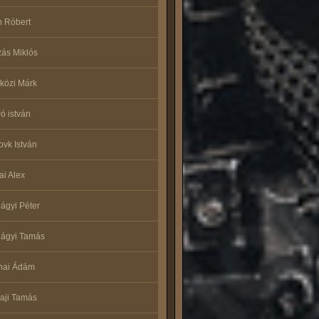
 Róbert
ás Miklós
közi Márk
ró istván
ovk István
ai Alex
lágyi Péter
lágyi Tamás
nai Ádám
aji Tamás