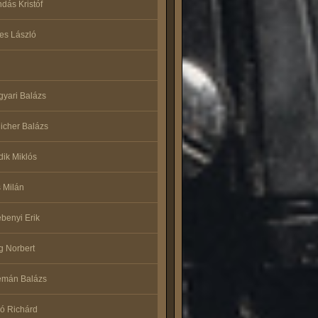
dás Kristóf
es László
yari Balázs
icher Balázs
dik Miklós
 Milán
benyi Erik
g Norbert
émán Balázs
ó Richárd