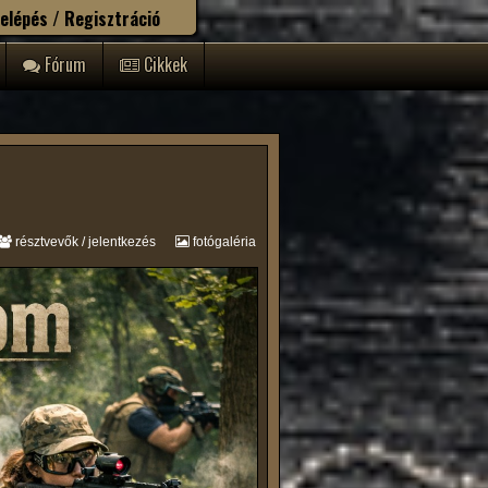
elépés / Regisztráció
Fórum
Cikkek
résztvevők / jelentkezés
fotógaléria