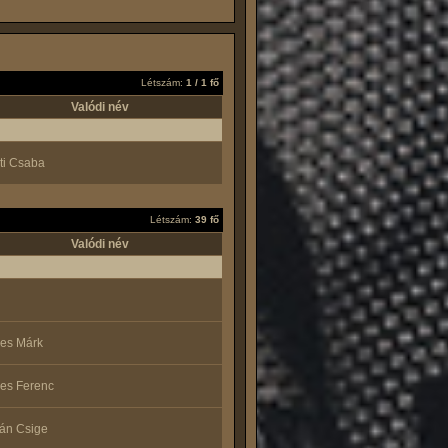
Létszám:
1 / 1 fő
Valódi név
ti Csaba
Létszám:
39 fő
Valódi név
es Márk
es Ferenc
ván Csige