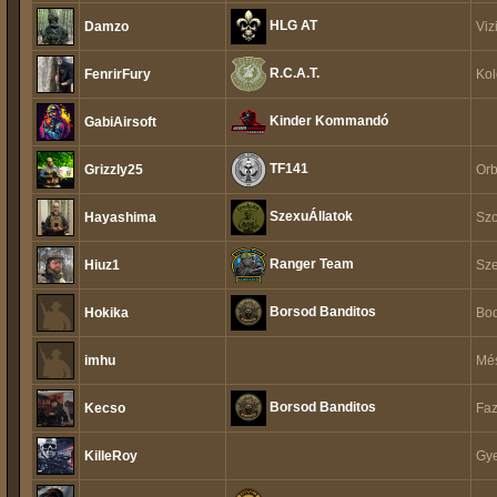
HLG AT
Damzo
Viz
R.C.A.T.
FenrirFury
Kol
Kinder Kommandó
GabiAirsoft
TF141
Grizzly25
Orb
SzexuÁllatok
Hayashima
Sz
Ranger Team
Hiuz1
Sze
Borsod Banditos
Hokika
Bod
imhu
Més
Borsod Banditos
Kecso
Faz
KilleRoy
Gye