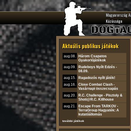
Magyarország A
Közössége
DOGTA
Aktuális publikus játékok
aug.08.
Három Csapatos
Gyakorlójátékok
aug.09.
Rudeboys Nyílt Edzés -
08.09.
aug.15.
Ragadozós nyílt játék!
aug.16.
Close Combat Clash -
Vasárnapi összecsapás
aug.20.
R.C. Challenge - Pisztoly &
Shoti@R.C. Killhouse
aug.21.
Escape From TARKOV -
TerraGroup Hagyaték: A
kutatóállomás
további játékok