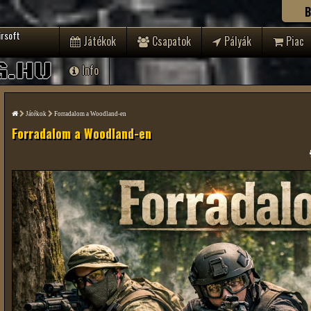
B
irsoft
Játékok
Csapatok
Pályák
Piac
G.HU
Info
Játékok
Forradalom a Woodland-en
Forradalom a Woodland-en