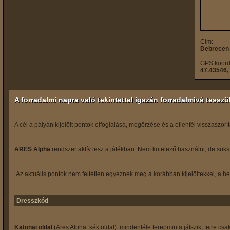
Cím:
Debrecen
GPS koord
47.43546,
A forradalmi napra való tekintettel igazán forradalmivá tessz
A cél a pályán kijelölt pontok elfoglalása, megőrzése és a ellenfél visszaszorí
ARES Alpha
rendszer aktív lesz a játékban. Nem kötelező használni, de sok
Az aktuális pontok nem feltétlen egyeznek meg a korábban kijelöltekkel, a h
Dresszkód
Katonai oldal
(Ares Alpha: kék oldal): mindenféle terepminta játszik, fejre cs