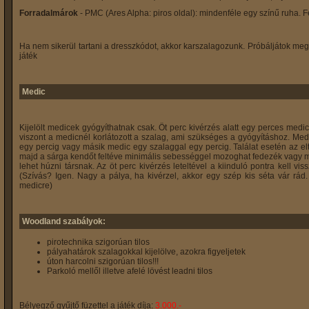
Forradalmárok
- PMC (Ares Alpha: piros oldal): mindenféle egy színű ruha. 
Ha nem sikerül tartani a dresszkódot, akkor karszalagozunk. Próbáljátok meg 
játék
Medic
Kijelölt medicek gyógyíthatnak csak. Öt perc kivérzés alatt egy perces medi
viszont a medicnél korlátozott a szalag, ami szükséges a gyógyításhoz. Med
egy percig vagy másik medic egy szalaggal egy percig. Találat esetén az elt
majd a sárga kendőt feltéve minimális sebességgel mozoghat fedezék vagy med
lehet húzni társnak. Az öt perc kivérzés leteltével a kiinduló pontra kell vi
(Szívás? Igen. Nagy a pálya, ha kivérzel, akkor egy szép kis séta vár rád
medicre)
Woodland szabályok:
pirotechnika szigorúan tilos
pályahatárok szalagokkal kijelölve, azokra figyeljetek
úton harcolni szigorúan tilos!!!
Parkoló mellől illetve afelé lövést leadni tilos
Bélyegző gyűjtő füzettel a játék díja:
3.000.-