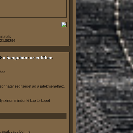
ináták:
 21.80296
ük a hangulatot az erdőben
tása
szor nagy segítséget ad a játékmenethez.
elyszínen mindenki kap térképet
ak sisak vagy bonnie