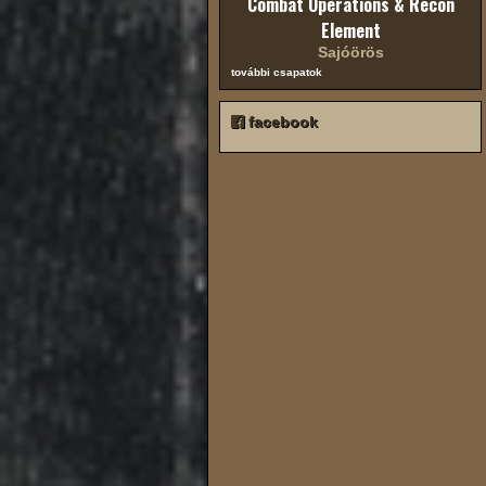
Combat Operations & Recon
Element
Sajóörös
további csapatok
facebook