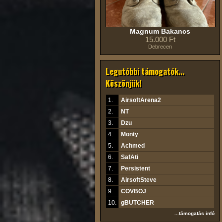
Magnum Bakancs
15.000 Ft
Debrecen
Legutóbbi támogatók...
Köszönjük!
1.
AirsoftArena2
2.
NT
3.
Dzu
4.
Monty
5.
Achmed
6.
SafAti
7.
Persistent
8.
AirsoftSteve
9.
COVBOJ
10.
gBUTCHER
...támogatás infó