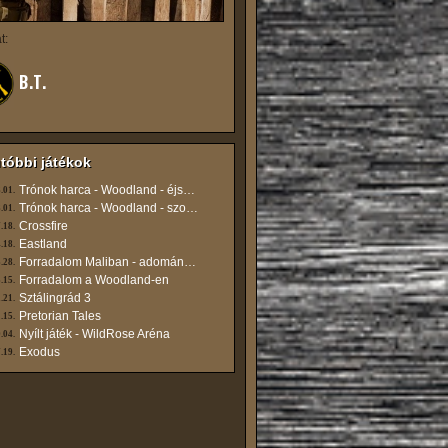
t:
B.T.
tóbbi játékok
Trónok harca - Woodland - éjszakai
.01.
Trónok harca - Woodland - szombat du
.01.
Crossfire
.18.
Eastland
.18.
Forradalom Maliban - adománygyűjtő játék
.28.
Forradalom a Woodland-en
.15.
Sztálingrád 3
.21.
Pretorian Tales
.15.
Nyílt játék - WildRose Aréna
.04.
Exodus
.19.