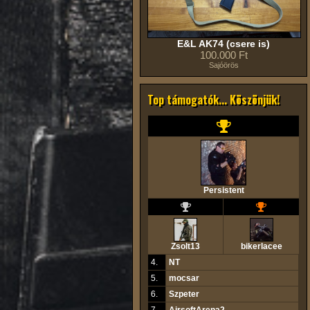
E&L AK74 (csere is)
100.000 Ft
Sajóörös
Top támogatók... Köszönjük!
Persistent
Zsolt13
bikerlacee
4.
NT
5.
mocsar
6.
Szpeter