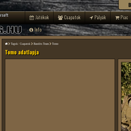
B
irsoft
Játékok
Csapatok
Pályák
Piac
G.HU
Info
Tagok
/
Csapatok
Bandits Team
Tomo
Tomo adatlapja