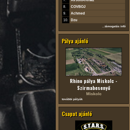
7.
AirsoftArena2
8.
COVBOJ
9.
Achmed
10.
Dzu
...támogatás infó
Pálya ajánló
Rhino pálya Miskolc -
Szirmabesenyő
Miskolc
további pályák
Csapat ajánló