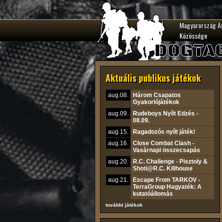
Magyarország A
Közössége
DOGTA
Aktuális publikus játékok
aug.08.
Három Csapatos
Gyakorlójátékok
aug.09.
Rudeboys Nyílt Edzés -
08.09.
aug.15.
Ragadozós nyílt játék!
aug.16.
Close Combat Clash -
Vasárnapi összecsapás
aug.20.
R.C. Challenge - Pisztoly &
Shoti@R.C. Killhouse
aug.21.
Escape From TARKOV -
TerraGroup Hagyaték: A
kutatóállomás
további játékok