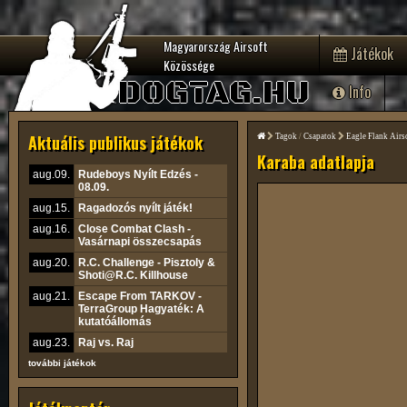
Magyarország Airsoft
Játékok
Közössége
DOGTAG.HU
Info
Aktuális publikus játékok
Tagok
/
Csapatok
Eagle Flank Airs
Karaba adatlapja
aug.09.
Rudeboys Nyílt Edzés -
08.09.
aug.15.
Ragadozós nyílt játék!
aug.16.
Close Combat Clash -
Vasárnapi összecsapás
aug.20.
R.C. Challenge - Pisztoly &
Shoti@R.C. Killhouse
aug.21.
Escape From TARKOV -
TerraGroup Hagyaték: A
kutatóállomás
aug.23.
Raj vs. Raj
további játékok