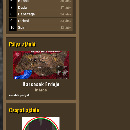
6.
Banna
38 játék
7.
Dudu
37 játék
8.
BabaYaga
34 játék
9.
rcricsi
33 játék
10.
Spin
33 játék
Pálya ajánló
Harcosok Erdeje
Inárcs
további pályák
Csapat ajánló