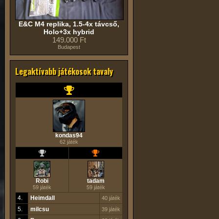
E&C M4 replika, 1.5-4x távcső,
Holo+3x hybrid
149.000 Ft
Budapest
Legaktívabb játékosok tavaly
kondas94
62 játék
Robi
tadam
59 játék
59 játék
4.
Heimdall
40 játék
5.
milcsu
39 játék