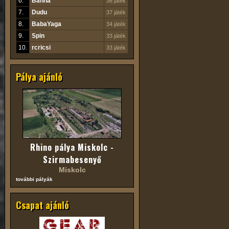
6.
Banna
38 játék
7.
Dudu
37 játék
8.
BabaYaga
34 játék
9.
Spin
33 játék
10.
rcricsi
33 játék
Pálya ajánló
Rhino pálya Miskolc -
Szirmabesenyő
Miskolc
további pályák
Csapat ajánló