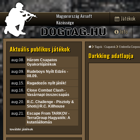
Magyarország Airsoft
Játékok
Közössége
DOGTAG.HU
Info
Aktuális publikus játékok
Tagok
/
Csapatok
Umbrella Corpor
Darkking adatlapja
aug.08.
Három Csapatos
Gyakorlójátékok
aug.09.
Rudeboys Nyílt Edzés -
08.09.
aug.15.
Ragadozós nyílt játék!
aug.16.
Close Combat Clash -
Vasárnapi összecsapás
aug.20.
R.C. Challenge - Pisztoly &
Shoti@R.C. Killhouse
aug.21.
Escape From TARKOV -
TerraGroup Hagyaték: A
kutatóállomás
további játékok