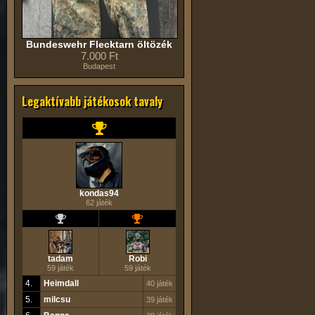
Bundeswehr Flecktarn öltözék
7.000 Ft
Budapest
Legaktívabb játékosok tavaly
kondas94
62 játék
tadam
Robi
59 játék
59 játék
4.
Heimdall
40 játék
5.
milcsu
39 játék