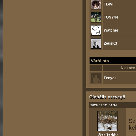
TLevi
TONY44
Watcher
ZeusK3
Várólista
Nicknév
Fenyes
Globális csevegő
2026.07.12. 04:34
Sz
ke
WarDaddy