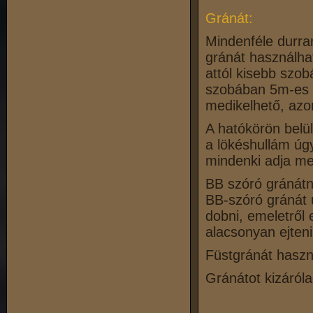
Gránát:
Mindenféle durra
gránát használha
attól kisebb szo
szobában 5m-es h
medikelhető, azo
A hatókörön belü
a lökéshullám úg
mindenki adja me
BB szóró gránátná
BB-szóró gránát 
dobni, emeletről 
alacsonyan ejteni
Füstgránát haszn
Gránátot kizáróla