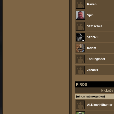
Raven
Spin
Szetschka
Szoni79
tadam
TheEngineer
ZozooH
PIROS
Nicknév
(nincs raj megadva)
ALKkevin5hunter