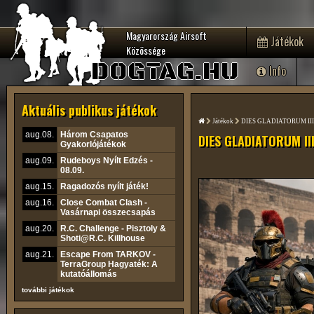
Magyarország Airsoft
Játékok
Közössége
DOGTAG.HU
Info
Aktuális publikus játékok
Játékok
DIES GLADIATORUM III
aug.08.
Három Csapatos
DIES GLADIATORUM III
Gyakorlójátékok
aug.09.
Rudeboys Nyílt Edzés -
08.09.
aug.15.
Ragadozós nyílt játék!
aug.16.
Close Combat Clash -
Vasárnapi összecsapás
aug.20.
R.C. Challenge - Pisztoly &
Shoti@R.C. Killhouse
aug.21.
Escape From TARKOV -
TerraGroup Hagyaték: A
kutatóállomás
további játékok