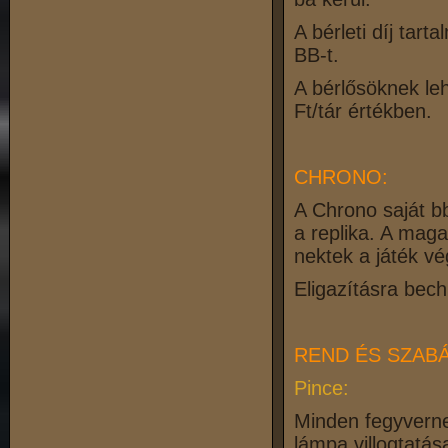
A bérleti díj tar
BB-t.
A bérlősöknek le
Ft/tár értékben.
CHRONO:
A Chrono saját bb
a replika. A mag
nektek a játék vé
Eligazításra bec
REND ÉS SZABÁ
Pince:
Minden fegyvernem
lámpa villogtatás