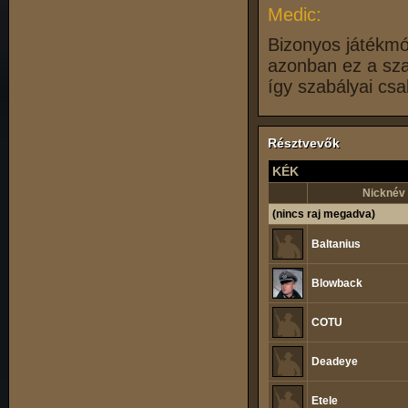
Medic:
Bizonyos játékmó
azonban ez a sza
így szabályai csa
Résztvevők
KÉK
Nicknév
(nincs raj megadva)
Baltanius
Blowback
COTU
Deadeye
Etele