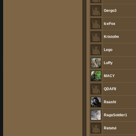
Gergo3
IceFox
Kristofm
Lego
Luffy
MACY
QDAFII
Raashi
RagaSoldier1
Ratatui