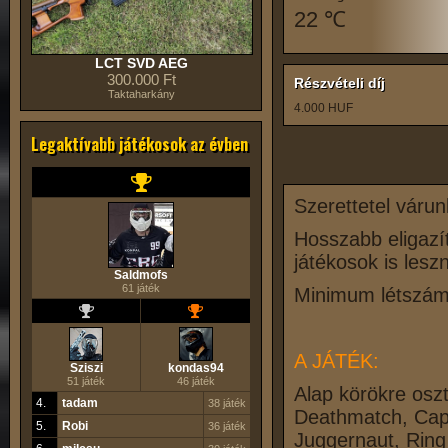
22 ℃
LCT SVD AEG
300.000 Ft
Részvételi díj
Taktaharkány
4.000 HUF
Legaktívabb játékosok az évben
Szerettetel várun
Hosszabb eligazít
játékosok is lesz
Saldmofs
61 játék
Minimum létszám:
A JÁTÉK:
Sziszi
kondas94
51 játék
46 játék
Alap körökre oszt
4.
tadam
38 játék
Deathmatch, Captu
5.
Robi
36 játék
Juggernaut, Ring 