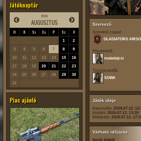
Játéknaptár
2026
AUGUSZTUS
Szervező
H
K
Sz
Cs
P
Sz
V
Szervező csapat:
GLADIATORS AIRSO
1
2
3
4
5
6
7
8
9
Főszervező:
10
11
12
13
14
15
16
maladojcsi
17
18
19
20
21
22
23
Társszervezők:
24
25
26
27
28
29
30
SOWA
31
Piac ajánló
Játék ideje
Kapunyitás:
2026.07.12. 12
Kezdés:
2026.07.12. 13:30
Befejezés:
2026.07.12. 17:
Várható időjárás
borús égbolt