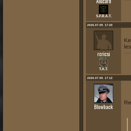
Alucard
S.F.R.A.T.
2026.07.09. 17:20
Ke
les
rcricsi
T.A.T.
2026.07.09. 17:12
Re
Blowback