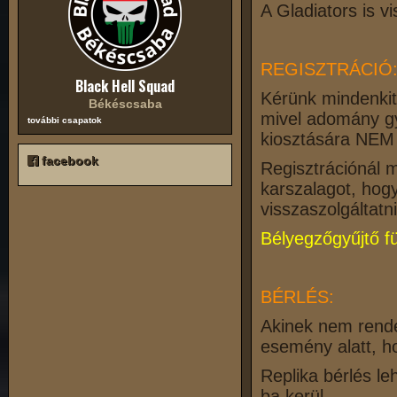
A Gladiators is vi
REGISZTRÁCIÓ
Black Hell Squad
Kérünk mindenkit
Békéscsaba
mivel adomány gy
további csapatok
kiosztására NEM 
facebook
Regisztrációnál 
karszalagot, hogy
visszaszolgáltatni
Bélyegzőgyűjtő f
BÉRLÉS:
Akinek nem rende
esemény alatt, ho
Replika bérlés le
ba kerül.