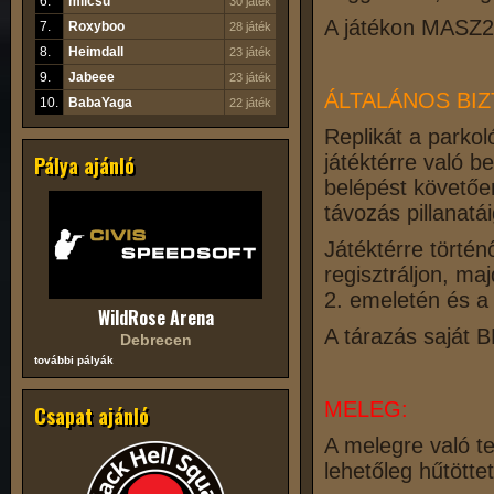
6.
milcsu
30 játék
A játékon MASZ2
7.
Roxyboo
28 játék
8.
Heimdall
23 játék
9.
Jabeee
23 játék
ÁLTALÁNOS BI
10.
BabaYaga
22 játék
Replikát a parko
játéktérre való b
Pálya ajánló
belépést követő
távozás pillanatái
Játéktérre törté
regisztráljon, ma
2. emeletén és a 
WildRose Arena
A tárazás saját B
Debrecen
további pályák
MELEG:
Csapat ajánló
A melegre való te
lehetőleg hűtötte