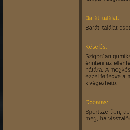
Baráti találat:
Baráti találat ese
Késelés:
Szigorúan gumiké
érinteni az ellen
hátára. A megkése
ezzel felfedve a 
kivégezhető.
Dobatás:
Sportszerűen, de
meg, ha visszalő