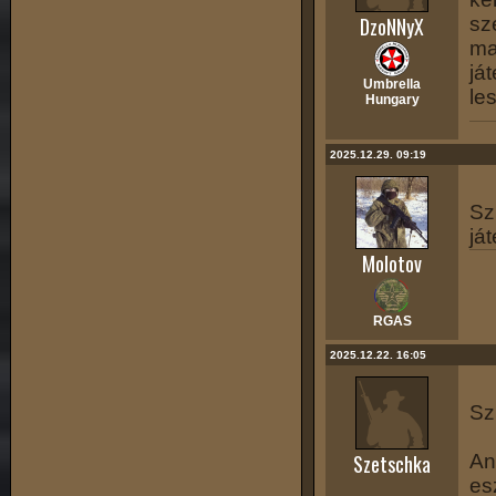
DzoNNyX
sz
ma
já
Umbrella
le
Hungary
2025.12.29. 09:19
Sz
já
Molotov
RGAS
2025.12.22. 16:05
Sz
Szetschka
An
es