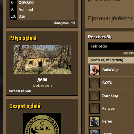
8.
COVBOJ
9.
Achmed
10.
Dzu
Éjszakai játékhoz
...támogatás infó
Pálya ajánló
Résztvevők
Kék oldal
Nickn
(nincs raj megadva)
BabaYaga
депо
COTU
Debrecen
további pályák
Darkking
Csapat ajánló
Fenyes
Fereg