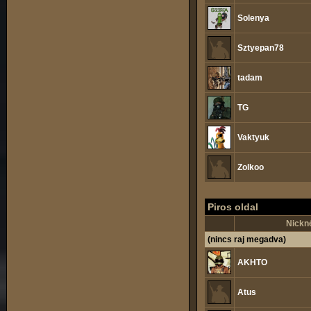
Solenya
Sztyepan78
tadam
TG
Vaktyuk
Zolkoo
Piros oldal
Nickn
(nincs raj megadva)
AKHTO
Atus