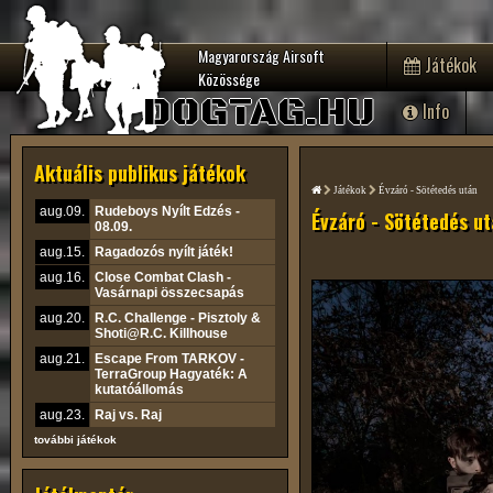
Magyarország Airsoft
Játékok
Közössége
DOGTAG.HU
Info
Aktuális publikus játékok
Játékok
Évzáró - Sötétedés után
aug.09.
Rudeboys Nyílt Edzés -
Évzáró - Sötétedés u
08.09.
aug.15.
Ragadozós nyílt játék!
aug.16.
Close Combat Clash -
Vasárnapi összecsapás
aug.20.
R.C. Challenge - Pisztoly &
Shoti@R.C. Killhouse
aug.21.
Escape From TARKOV -
TerraGroup Hagyaték: A
kutatóállomás
aug.23.
Raj vs. Raj
további játékok