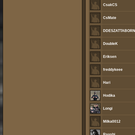
CsakCS
CsMate
DDESZATTABOR
DoubleK
Eriksen
freddykeee
Hari
Hodika
Longi
Milka0012
Raashi