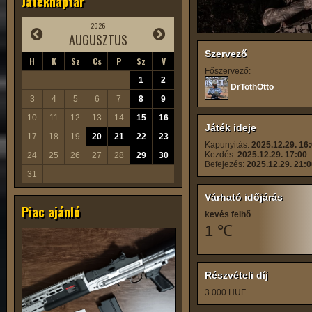
Játéknaptár
2026
AUGUSZTUS
Szervező
H
K
Sz
Cs
P
Sz
V
Főszervező:
1
2
DrTothOtto
3
4
5
6
7
8
9
10
11
12
13
14
15
16
Játék ideje
17
18
19
20
21
22
23
Kapunyitás:
2025.12.29. 16
Kezdés:
2025.12.29. 17:00
24
25
26
27
28
29
30
Befejezés:
2025.12.29. 21:
31
Várható időjárás
Piac ajánló
kevés felhő
1 ℃
Részvételi díj
3.000 HUF