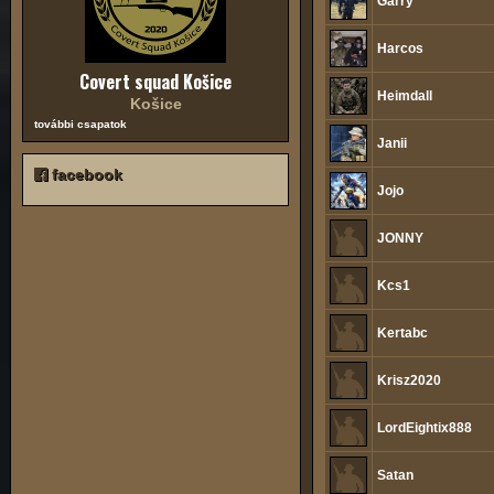
Garry
Harcos
Covert squad Košice
Heimdall
Košice
további csapatok
Janii
facebook
Jojo
JONNY
Kcs1
Kertabc
Krisz2020
LordEightix888
Satan