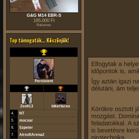
G&G M14 EBR-S
185.000 Ft
Rakamaz
Top támogatók... Köszönjük!
Elfogytak a hely
időpontok is, ami
Így aztán igazi n
Persistent
délutáni, ám telj
Zsolt13
bikerlacee
Körökre osztott j
4.
NT
mozgást. Dominat
5.
mocsar
feladatokkal. A sz
6.
Szpeter
is bevetésre kerü
7.
AirsoftArena2
pirotechnika