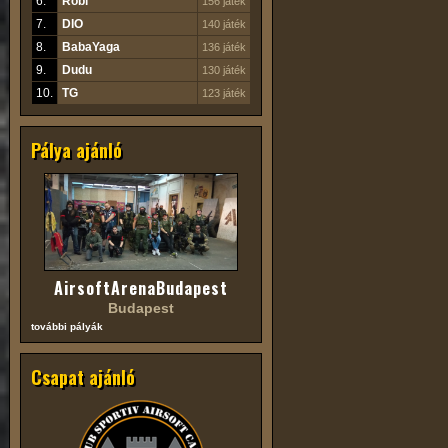
6.
Robi
156 játék
7.
DIO
140 játék
8.
BabaYaga
136 játék
9.
Dudu
130 játék
10.
TG
123 játék
Pálya ajánló
AirsoftArenaBudapest
Budapest
további pályák
Csapat ajánló