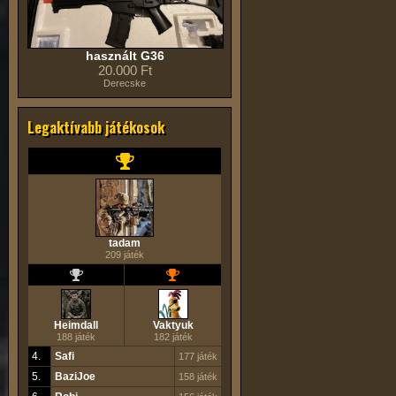
használt G36
20.000 Ft
Derecske
Legaktívabb játékosok
tadam
209 játék
Heimdall
Vaktyuk
188 játék
182 játék
4.
Safi
177 játék
5.
BaziJoe
158 játék