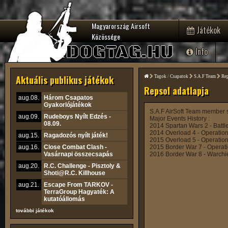
Magyarország Airsoft
Játékok
Közössége
DOGTAG.HU
Info
Aktuális publikus játékok
Tagok
/
Csapatok
S.A.F Team
Re
Repsol adatlapja
aug.08.
Három Csapatos
Gyakorlójátékok
S.A.F AirSoft Team member 
aug.09.
Rudeboys Nyílt Edzés -
Major Events History :
08.09.
2014 Spartan Wars 2 - Battle
2014 Overload 4 - Operatio
aug.15.
Ragadozós nyílt játék!
2015 Overload 5 - Operation
aug.16.
Close Combat Clash -
2015 Border War 7 - Operat
Vasárnapi összecsapás
2016 Border War 8 - Warchi
aug.20.
R.C. Challenge - Pisztoly &
Shoti@R.C. Killhouse
aug.21.
Escape From TARKOV -
TerraGroup Hagyaték: A
kutatóállomás
további játékok