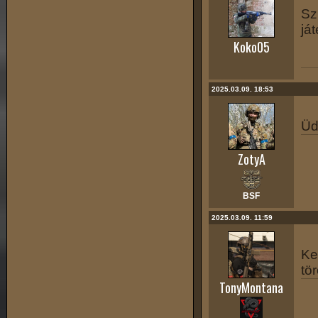
Sz
já
Koko05
2025.03.09. 18:53
Üd
ZotyA
BSF
2025.03.09. 11:59
Ke
tö
TonyMontana