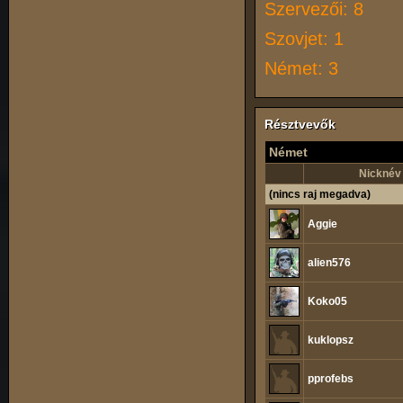
Szervezői: 8
Szovjet: 1
Német: 3
Résztvevők
Német
Nicknév
(nincs raj megadva)
Aggie
alien576
Koko05
kuklopsz
pprofebs