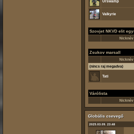
Urswamp
Valkyrie
Szovjet NKVD elit eg
Nicknév
Zsukov marsall
Nicknév
(nincs raj megadva)
Tati
Várólista
Nicknév
Globális csevegő
2025.03.09. 23:48