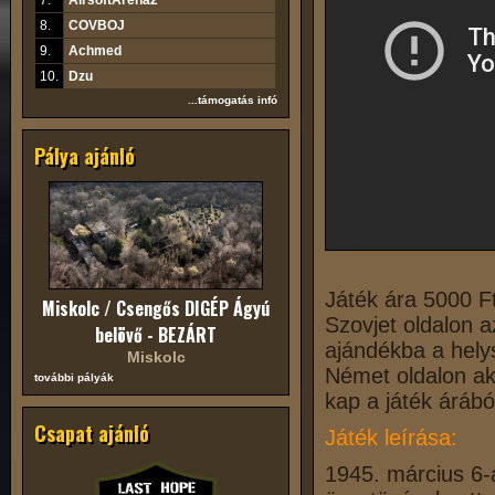
7.
AirsoftArena2
8.
COVBOJ
9.
Achmed
10.
Dzu
...támogatás infó
Pálya ajánló
Játék ára 5000 F
Miskolc / Csengős DIGÉP Ágyú
Szovjet oldalon a
belövő - BEZÁRT
ajándékba a helys
Miskolc
Német oldalon ak
további pályák
kap a játék árábó
Csapat ajánló
Játék leírása:
1945. március 6-