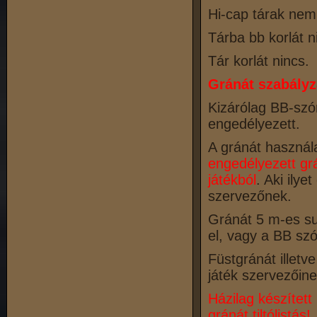
Hi-cap tárak nem 
Tárba bb korlát n
Tár korlát nincs.
Gránát szabályz
Kizárólag BB-szór
engedélyezett.
A gránát használa
engedélyezett gr
játékból
. Aki ilye
szervezőnek.
Gránát 5 m-es s
el, vagy a BB sz
Füstgránát illetve
játék szervezőine
Házilag készített
gránát tiltólistás!