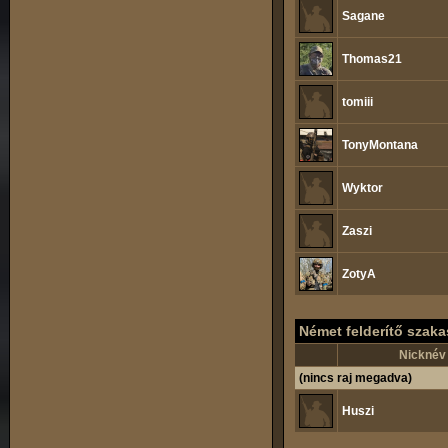
Sagane
Thomas21
tomiii
TonyMontana
Wyktor
Zaszi
ZotyA
Német felderítő szaka
Nicknév
(nincs raj megadva)
Huszi