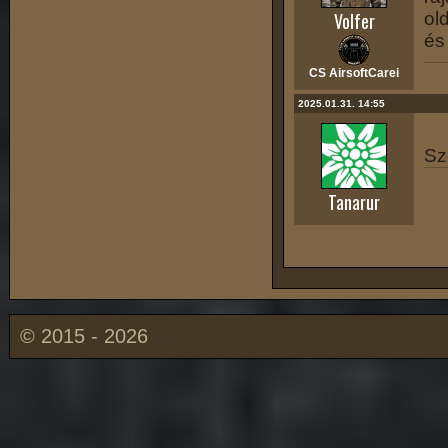
Volfer
ol
és
CS AirsoftCarei
2025.01.31. 14:55
Sz
Tanarur
© 2015 - 2026