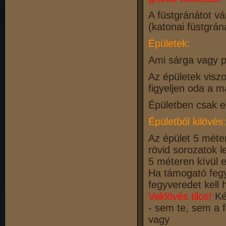
A füstgránátot vá
(katonai füstgráná
Épületek:
Ami sárga vagy pi
Az épületek visz
figyeljen oda a m
Épületben csak e
Épületből kilövés:
Az épület 5 méter
rövid sorozatok 
5 méteren kívül e
Ha támogató fegy
fegyveredet kell 
Vaklövés tilos!
Ké
- sem te, sem a 
vagy