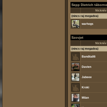
Sepp Dietrich táborn
Nicknév
(nincs raj megadva)
warhogs
Szovjet
Nicknév
(nincs raj megadva)
Bandita86
Davien
Jabeee
Kroki
Milan