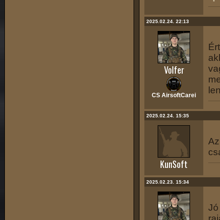
2025.02.24. 22:13
Ér
ak
Volfer
va
me
le
CS AirsoftCarei
2025.02.24. 15:35
Az
cs
KunSoft
2025.02.23. 15:34
Jó
ra