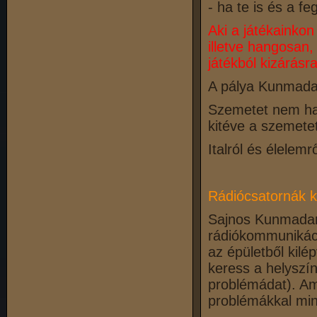
- ha te is és a f
Aki a játékainkon
illetve hangosan
játékból kizárásra
A pálya Kunmadar
Szemetet nem ha
kitéve a szemetet
Italról és élele
Rádiócsatornák k
Sajnos Kunmadar
rádiókommunikác
az épületből kilé
keress a helyszí
problémádat). Am
problémákkal min