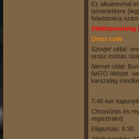
Ez alkalommal min
ismertetésre (leg
feladatokra szám
Védőszemüveg has
Dress code
Szovjet oldal:
oro
orosz mintás sis
Német oldal
: Bu
NATO öltözet vag
karszalag mindké
7:45-kor kapunyi
Chronózás és regi
regisztrálni)
Eligazítás: 9:30