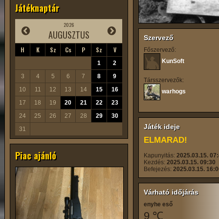
Játéknaptár
2026
AUGUSZTUS
Szervező
H
K
Sz
Cs
P
Sz
V
Főszervező:
KunSoft
1
2
3
4
5
6
7
8
9
Társszervezők:
10
11
12
13
14
15
16
warhogs
17
18
19
20
21
22
23
24
25
26
27
28
29
30
Játék ideje
31
ELMARAD!
Piac ajánló
Kapunyitás:
2025.03.15. 07
Kezdés:
2025.03.15. 09:30
Befejezés:
2025.03.15. 16:
Várható időjárás
enyhe eső
9 ℃