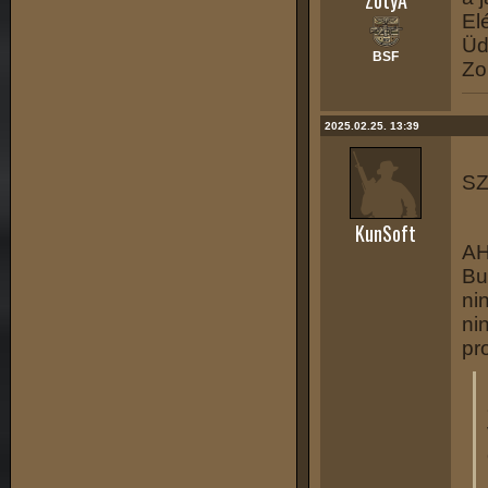
ZotyA
El
Üd
BSF
Zol
2025.02.25. 13:39
SZ
KunSoft
AH
Bu
ni
ni
pr