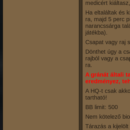
medicért kiáltas
Ha eltaláltak és 
ra, majd 5 perc p
narancssárga talá
játékba).
Csapat vagy raj s
Dönthet úgy a cs
rajból vagy a csa
ra.
A gránát általi t
eredményez, teh
A HQ-t csak akk
tartható!
BB limit: 500
Nem kötelező bio
Tárazás a kijelöl