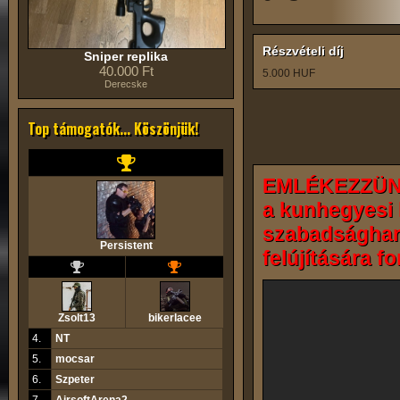
Részvételi díj
Sniper replika
40.000 Ft
5.000 HUF
Derecske
Top támogatók... Köszönjük!
EMLÉKEZZÜNK 
a kunhegyesi 
szabadsághar
Persistent
felújítására fo
Zsolt13
bikerlacee
4.
NT
5.
mocsar
6.
Szpeter