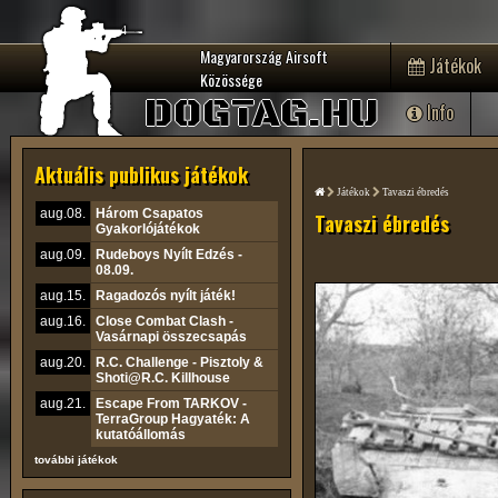
Magyarország Airsoft
Játékok
Közössége
DOGTAG.HU
Info
Aktuális publikus játékok
Játékok
Tavaszi ébredés
aug.08.
Három Csapatos
Tavaszi ébredés
Gyakorlójátékok
aug.09.
Rudeboys Nyílt Edzés -
08.09.
aug.15.
Ragadozós nyílt játék!
aug.16.
Close Combat Clash -
Vasárnapi összecsapás
aug.20.
R.C. Challenge - Pisztoly &
Shoti@R.C. Killhouse
aug.21.
Escape From TARKOV -
TerraGroup Hagyaték: A
kutatóállomás
további játékok