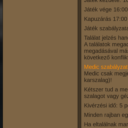
Játék kezdete: 1
Játék vége 16:00
Kapuzárás 17:00
Játék szabályzat
Találat jelzés ha
A találatok megad
megadásával máso
következő konflik
Medic szabályzat
Medic csak megjel
karszalag)!
Kétszer tud a med
szalagot vagy géz
Kivérzési idő: 5 
Minden rajban egy
Ha eltalálnak mara