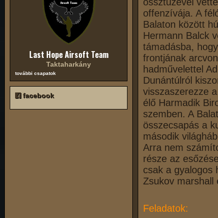
össztüzével vett
offenzívája. A fé
Balaton között h
Hermann Balck ve
támadásba, hogy 
Last Hope Airsoft Team
frontjának arcvo
Taktaharkány
hadművelettel Ado
további csapatok
Dunántúlról kisz
visszaszerezze a
facebook
élő Harmadik Biro
szemben. A Balato
összecsapás a kur
második világháb
Arra nem számít
része az esőzése
csak a gyalogos 
Zsukov marshall e
Feladatok: