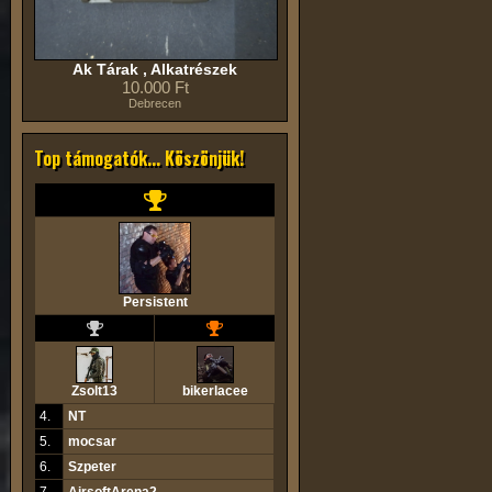
Ak Tárak , Alkatrészek
10.000 Ft
Debrecen
Top támogatók... Köszönjük!
Persistent
Zsolt13
bikerlacee
4.
NT
5.
mocsar
6.
Szpeter