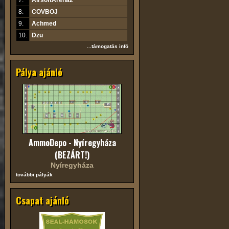
7.
AirsoftArena2
8.
COVBOJ
9.
Achmed
10.
Dzu
...támogatás infó
Pálya ajánló
AmmoDepo - Nyíregyháza
(BEZÁRT!)
Nyíregyháza
további pályák
Csapat ajánló