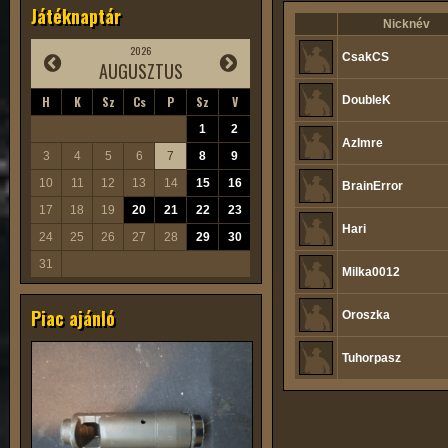
Játéknaptár
Nicknév
2026
CsakCS
AUGUSZTUS
H
K
Sz
Cs
P
Sz
V
DoubleK
1
2
AzImre
3
4
5
6
7
8
9
10
11
12
13
14
15
16
BrainError
17
18
19
20
21
22
23
Hari
24
25
26
27
28
29
30
31
Milka0012
Piac ajánló
Oroszka
Tuhorpasz