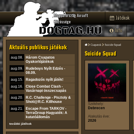
Magyarország Airsoft
Játékok
Közössége
DOGTAG.HU
Info
Aktuális publikus játékok
Csapatok
Suicide Squad
Suicide Squad
aug.08.
Három Csapatos
Gyakorlójátékok
aug.09.
Rudeboys Nyílt Edzés -
08.09.
aug.15.
Ragadozós nyílt játék!
aug.16.
Close Combat Clash -
Vasárnapi összecsapás
aug.20.
R.C. Challenge - Pisztoly &
Shoti@R.C. Killhouse
Székhely:
Debrecen
aug.21.
Escape From TARKOV -
TerraGroup Hagyaték: A
Alakulás éve:
kutatóállomás
2026
további játékok