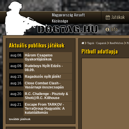
Magyarország Airsoft
Játékok
Közössége
DOGTAG.HU
Info
Aktuális publikus játékok
Tagok
/
Csapatok
ReedWolves
Pi
Pitbull adatlapja
aug.08.
Három Csapatos
Gyakorlójátékok
aug.09.
Rudeboys Nyílt Edzés -
08.09.
aug.15.
Ragadozós nyílt játék!
aug.16.
Close Combat Clash -
Vasárnapi összecsapás
aug.20.
R.C. Challenge - Pisztoly &
Shoti@R.C. Killhouse
aug.21.
Escape From TARKOV -
TerraGroup Hagyaték: A
kutatóállomás
további játékok