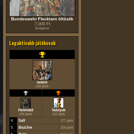
Bundeswehr Flecktarn öltözék
7.000 Ft
Budapest
Legaktívabb játékosok
tadam
208 játék
Heimdall
Vaktyuk
188 játék
182 játék
4.
Safi
177 játék
5.
BaziJoe
158 játék