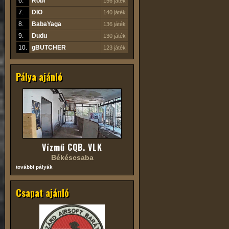
6.
Robi
156 játék
7.
DIO
140 játék
8.
BabaYaga
136 játék
9.
Dudu
130 játék
10.
gBUTCHER
123 játék
Pálya ajánló
Vízmű CQB. VLK
Békéscsaba
további pályák
Csapat ajánló