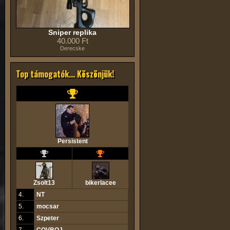
Sniper replika
40.000 Ft
Derecske
Top támogatók... Köszönjük!
Persistent
Zsolt13
bikerlacee
4.
NT
5.
mocsar
6.
Szpeter