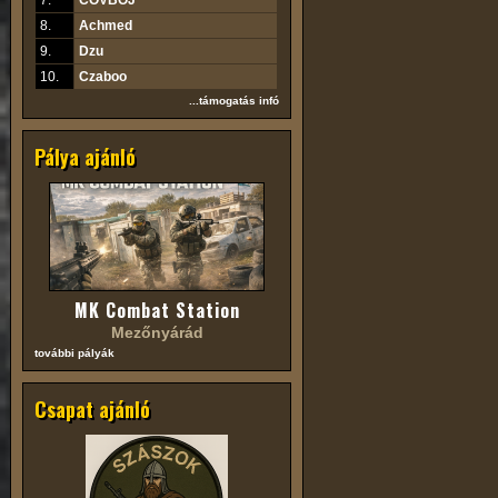
7.
COVBOJ
8.
Achmed
9.
Dzu
10.
Czaboo
...támogatás infó
Pálya ajánló
MK Combat Station
Mezőnyárád
további pályák
Csapat ajánló