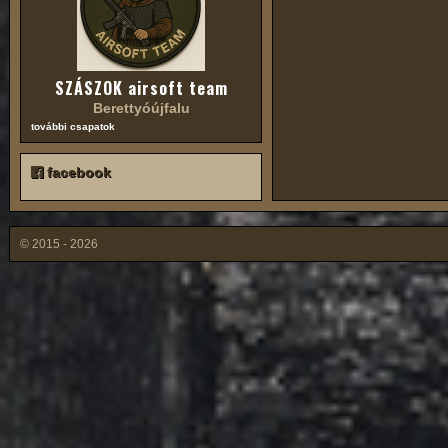
SZÁSZOK airsoft team
Berettyóújfalu
további csapatok
facebook
© 2015 - 2026