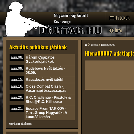
Magyarország Airsoft
Játékok
Közössége
DOGTAG.HU
Info
Aktuális publikus játékok
Tagok
Hiena09007
Hiena09007 adatlapj
aug.08.
Három Csapatos
Gyakorlójátékok
aug.09.
Rudeboys Nyílt Edzés -
08.09.
aug.15.
Ragadozós nyílt játék!
aug.16.
Close Combat Clash -
Vasárnapi összecsapás
aug.20.
R.C. Challenge - Pisztoly &
Shoti@R.C. Killhouse
aug.21.
Escape From TARKOV -
TerraGroup Hagyaték: A
kutatóállomás
további játékok