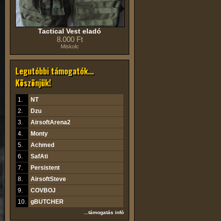
Tactical Vest eladó
8.000 Ft
Miskolc
Legutóbbi támogatók...
Köszönjük!
1.
NT
2.
Dzu
3.
AirsoftArena2
4.
Monty
5.
Achmed
6.
SafAti
7.
Persistent
8.
AirsoftSteve
9.
COVBOJ
10.
gBUTCHER
...támogatás infó