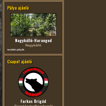
Pálya ajánló
Nagykálló-Harangod
Nagykálló
további pályák
Csapat ajánló
Farkas Brigád