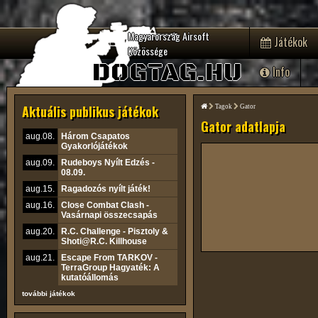
Magyarország Airsoft
Játékok
Közössége
DOGTAG.HU
Info
Aktuális publikus játékok
Tagok
Gator
Gator adatlapja
aug.08.
Három Csapatos
Gyakorlójátékok
aug.09.
Rudeboys Nyílt Edzés -
08.09.
aug.15.
Ragadozós nyílt játék!
aug.16.
Close Combat Clash -
Vasárnapi összecsapás
aug.20.
R.C. Challenge - Pisztoly &
Shoti@R.C. Killhouse
aug.21.
Escape From TARKOV -
TerraGroup Hagyaték: A
kutatóállomás
további játékok