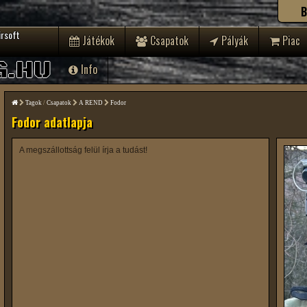
B
irsoft
Játékok
Csapatok
Pályák
Piac
G.HU
Info
Tagok
/
Csapatok
A REND
Fodor
Fodor adatlapja
A megszállottság felül írja a tudást!