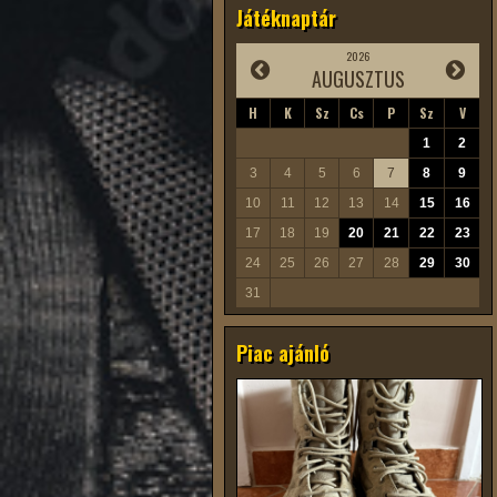
Játéknaptár
2026
AUGUSZTUS
H
K
Sz
Cs
P
Sz
V
1
2
3
4
5
6
7
8
9
10
11
12
13
14
15
16
17
18
19
20
21
22
23
24
25
26
27
28
29
30
31
Piac ajánló