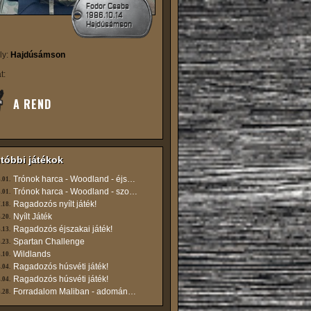
Fodor Csaba
1986.10.14
Hajdúsámson
ly:
Hajdúsámson
t:
A REND
tóbbi játékok
Trónok harca - Woodland - éjszakai
.01.
Trónok harca - Woodland - szombat du
.01.
Ragadozós nyílt játék!
.18.
Nyílt Játék
.20.
Ragadozós éjszakai játék!
.13.
Spartan Challenge
.23.
Wildlands
.10.
Ragadozós húsvéti játék!
.04.
Ragadozós húsvéti játék!
.04.
Forradalom Maliban - adománygyűjtő játék
.28.