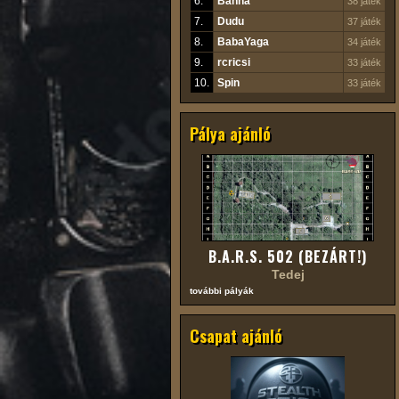
6.
Banna
38 játék
7.
Dudu
37 játék
8.
BabaYaga
34 játék
9.
rcricsi
33 játék
10.
Spin
33 játék
Pálya ajánló
B.A.R.S. 502 (BEZÁRT!)
Tedej
további pályák
Csapat ajánló