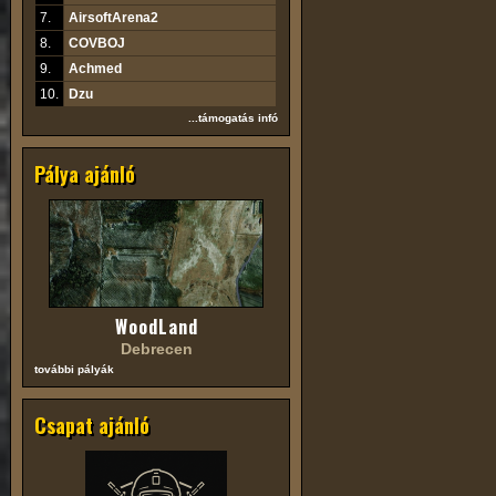
7.
AirsoftArena2
8.
COVBOJ
9.
Achmed
10.
Dzu
...támogatás infó
Pálya ajánló
WoodLand
Debrecen
további pályák
Csapat ajánló