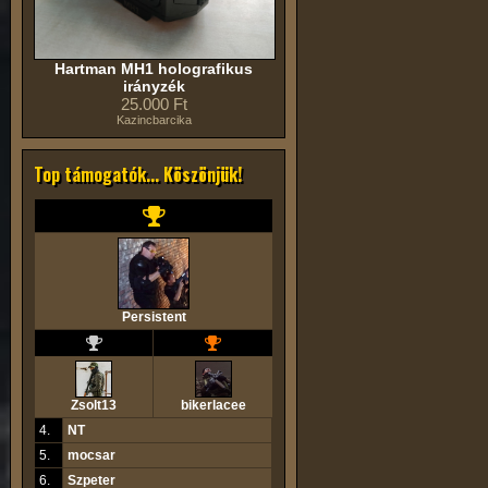
Hartman MH1 holografikus
irányzék
25.000 Ft
Kazincbarcika
Top támogatók... Köszönjük!
Persistent
Zsolt13
bikerlacee
4.
NT
5.
mocsar
6.
Szpeter