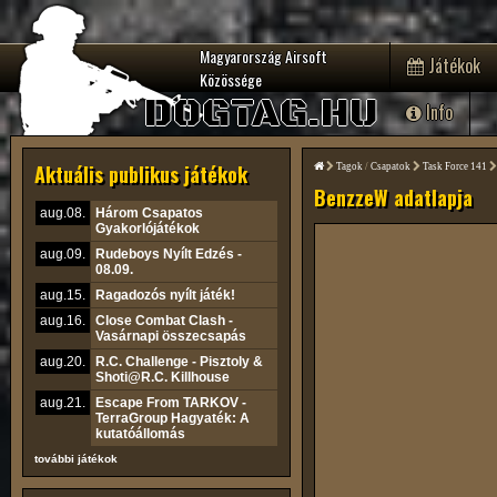
Magyarország Airsoft
Játékok
Közössége
DOGTAG.HU
Info
Aktuális publikus játékok
Tagok
/
Csapatok
Task Force 141
BenzzeW adatlapja
aug.08.
Három Csapatos
Gyakorlójátékok
aug.09.
Rudeboys Nyílt Edzés -
08.09.
aug.15.
Ragadozós nyílt játék!
aug.16.
Close Combat Clash -
Vasárnapi összecsapás
aug.20.
R.C. Challenge - Pisztoly &
Shoti@R.C. Killhouse
aug.21.
Escape From TARKOV -
TerraGroup Hagyaték: A
kutatóállomás
további játékok