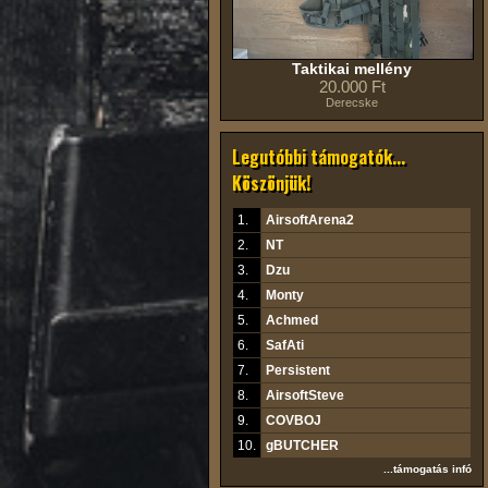
Taktikai mellény
20.000 Ft
Derecske
Legutóbbi támogatók...
Köszönjük!
1.
AirsoftArena2
2.
NT
3.
Dzu
4.
Monty
5.
Achmed
6.
SafAti
7.
Persistent
8.
AirsoftSteve
9.
COVBOJ
10.
gBUTCHER
...támogatás infó