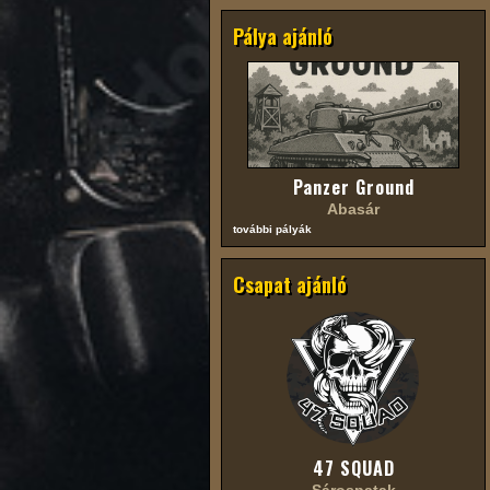
Pálya ajánló
Panzer Ground
Abasár
további pályák
Csapat ajánló
47 SQUAD