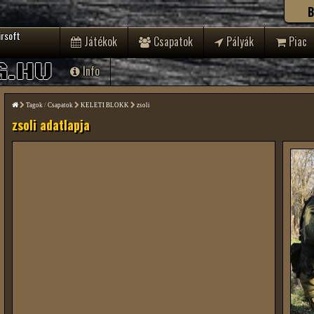
B
irsoft
Játékok
Csapatok
Pályák
Piac
G.HU
Info
Tagok
/
Csapatok
KELETI BLOKK
zsoli
zsoli adatlapja