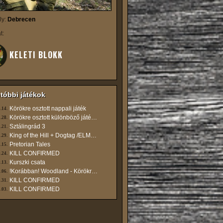
ly:
Debrecen
t:
KELETI BLOKK
tóbbi játékok
Körökre osztott nappali játék
.14.
Körökre osztott különböző játékmódok
.28.
Sztálingrád 3
.21.
King of the Hill + Dogtag /ELMARAD/
.29.
Pretorian Tales
.15.
KILL CONFIRMED
.24.
Kurszki csata
.13.
!Korábban! Woodland - Körökre osztott gyakorló játék
.06.
KILL CONFIRMED
.31.
KILL CONFIRMED
.03.