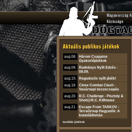
Magyarország A
Közössége
DOGTA
Aktuális publikus játékok
aug.08.
Három Csapatos
Gyakorlójátékok
aug.09.
Rudeboys Nyílt Edzés -
08.09.
aug.15.
Ragadozós nyílt játék!
aug.16.
Close Combat Clash -
Vasárnapi összecsapás
aug.20.
R.C. Challenge - Pisztoly &
Shoti@R.C. Killhouse
aug.21.
Escape From TARKOV -
TerraGroup Hagyaték: A
kutatóállomás
további játékok