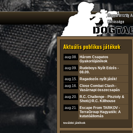
Magyarország A
Közössége
DOGTA
Aktuális publikus játékok
aug.08.
Három Csapatos
Gyakorlójátékok
aug.09.
Rudeboys Nyílt Edzés -
08.09.
aug.15.
Ragadozós nyílt játék!
aug.16.
Close Combat Clash -
Vasárnapi összecsapás
aug.20.
R.C. Challenge - Pisztoly &
Shoti@R.C. Killhouse
aug.21.
Escape From TARKOV -
TerraGroup Hagyaték: A
kutatóállomás
további játékok