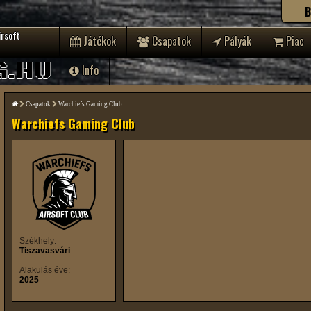
B
irsoft
Játékok
Csapatok
Pályák
Piac
G.HU
Info
Csapatok
Warchiefs Gaming Club
Warchiefs Gaming Club
Székhely:
Tiszavasvári
Alakulás éve:
2025