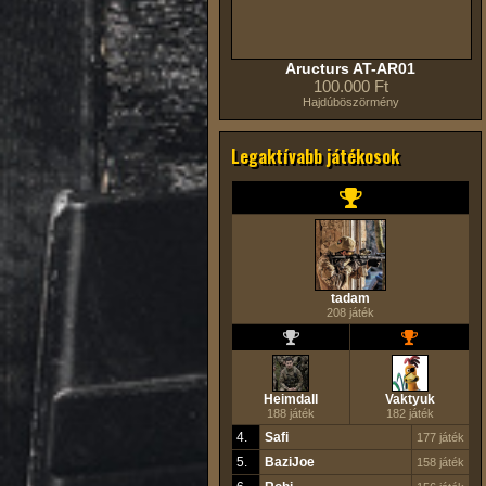
Aructurs AT-AR01
100.000 Ft
Hajdúböszörmény
Legaktívabb játékosok
tadam
208 játék
Heimdall
Vaktyuk
188 játék
182 játék
4.
Safi
177 játék
5.
BaziJoe
158 játék