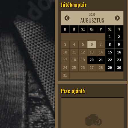
Játéknaptár
2026
AUGUSZTUS
H
K
Sz
Cs
P
Sz
V
1
2
3
4
5
6
7
8
9
10
11
12
13
14
15
16
17
18
19
20
21
22
23
24
25
26
27
28
29
30
31
Piac ajánló