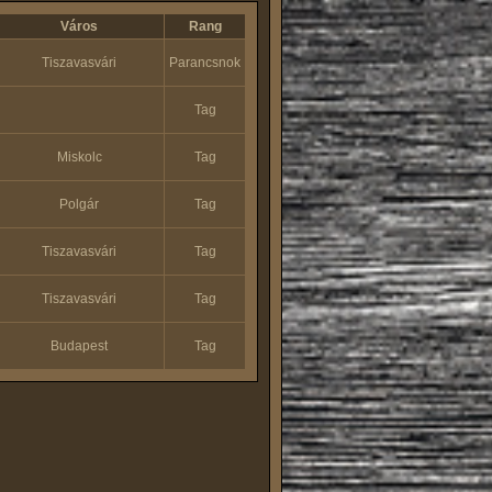
Város
Rang
Tiszavasvári
Parancsnok
Tag
Miskolc
Tag
Polgár
Tag
Tiszavasvári
Tag
Tiszavasvári
Tag
Budapest
Tag