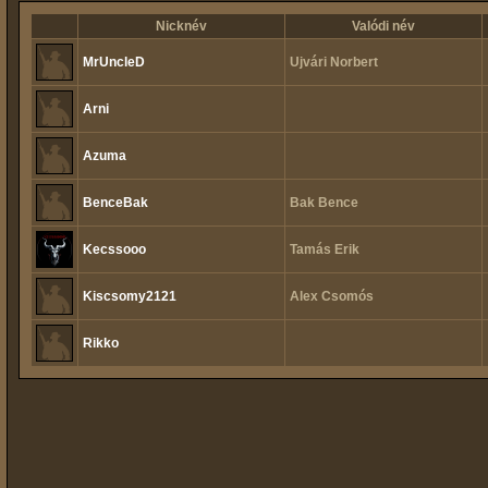
Nicknév
Valódi név
MrUncleD
Ujvári Norbert
Arni
Azuma
BenceBak
Bak Bence
Kecssooo
Tamás Erik
Kiscsomy2121
Alex Csomós
Rikko