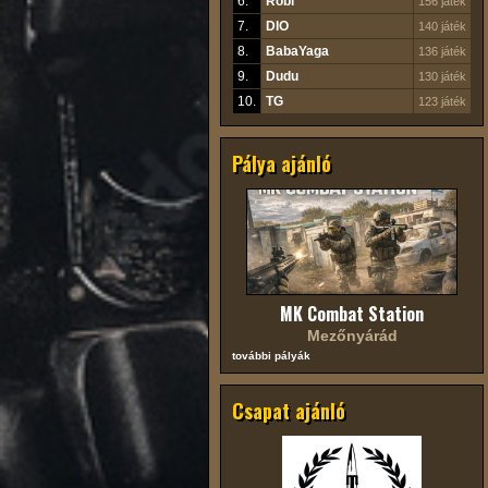
6.
Robi
156 játék
7.
DIO
140 játék
8.
BabaYaga
136 játék
9.
Dudu
130 játék
10.
TG
123 játék
Pálya ajánló
MK Combat Station
Mezőnyárád
további pályák
Csapat ajánló