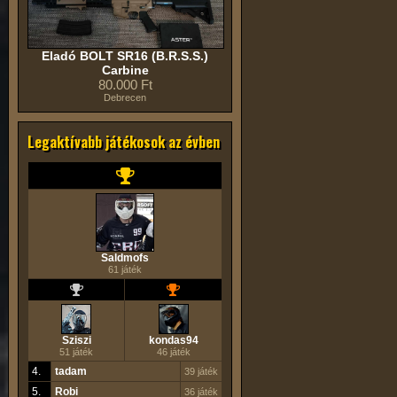
Eladó BOLT SR16 (B.R.S.S.)
Carbine
80.000 Ft
Debrecen
Legaktívabb játékosok az évben
Saldmofs
61 játék
Sziszi
kondas94
51 játék
46 játék
4.
tadam
39 játék
5.
Robi
36 játék