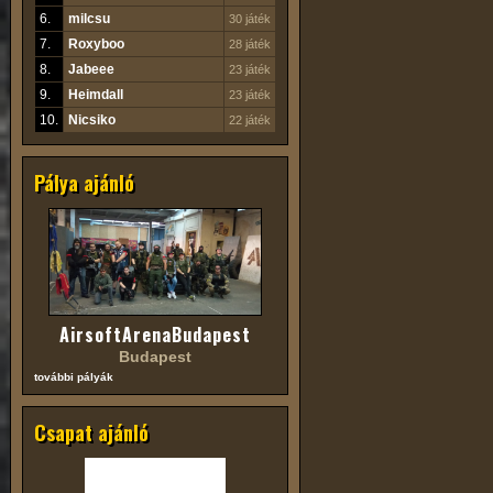
6.
milcsu
30 játék
7.
Roxyboo
28 játék
8.
Jabeee
23 játék
9.
Heimdall
23 játék
10.
Nicsiko
22 játék
Pálya ajánló
AirsoftArenaBudapest
Budapest
további pályák
Csapat ajánló