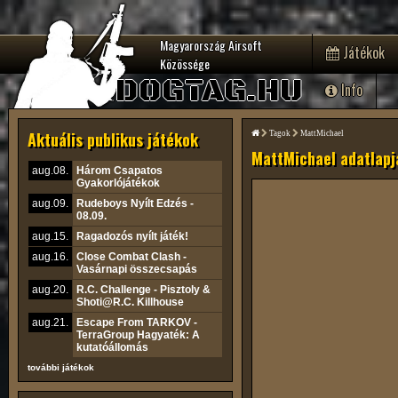
Magyarország Airsoft
Játékok
Közössége
DOGTAG.HU
Info
Aktuális publikus játékok
Tagok
MattMichael
MattMichael adatlapj
aug.08.
Három Csapatos
Gyakorlójátékok
aug.09.
Rudeboys Nyílt Edzés -
08.09.
aug.15.
Ragadozós nyílt játék!
aug.16.
Close Combat Clash -
Vasárnapi összecsapás
aug.20.
R.C. Challenge - Pisztoly &
Shoti@R.C. Killhouse
aug.21.
Escape From TARKOV -
TerraGroup Hagyaték: A
kutatóállomás
további játékok