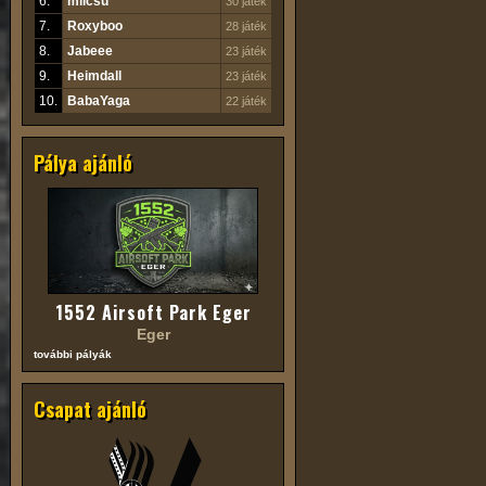
6.
milcsu
30 játék
7.
Roxyboo
28 játék
8.
Jabeee
23 játék
9.
Heimdall
23 játék
10.
BabaYaga
22 játék
Pálya ajánló
1552 Airsoft Park Eger
Eger
további pályák
Csapat ajánló