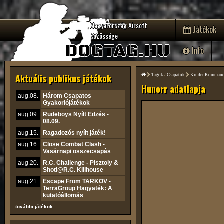
Magyarország Airsoft
Játékok
Közössége
DOGTAG.HU
Info
Aktuális publikus játékok
Tagok
/
Csapatok
Kinder Komman
Hunorr adatlapja
aug.08.
Három Csapatos
Gyakorlójátékok
aug.09.
Rudeboys Nyílt Edzés -
08.09.
aug.15.
Ragadozós nyílt játék!
aug.16.
Close Combat Clash -
Vasárnapi összecsapás
aug.20.
R.C. Challenge - Pisztoly &
Shoti@R.C. Killhouse
aug.21.
Escape From TARKOV -
TerraGroup Hagyaték: A
kutatóállomás
további játékok