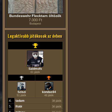
Bundeswehr Flecktarn öltözék
7.000 Ft
Budapest
Legaktívabb játékosok az évben
Saldmofs
61 játék
Sziszi
kondas94
51 játék
46 játék
4.
tadam
38 játék
5.
Robi
36 játék