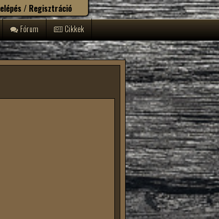
elépés / Regisztráció
Fórum
Cikkek