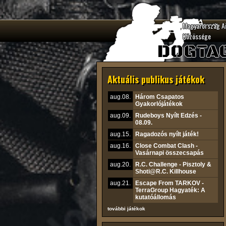
Magyarország A
Közössége
DOGTA
Aktuális publikus játékok
aug.08.
Három Csapatos
Gyakorlójátékok
aug.09.
Rudeboys Nyílt Edzés -
08.09.
aug.15.
Ragadozós nyílt játék!
aug.16.
Close Combat Clash -
Vasárnapi összecsapás
aug.20.
R.C. Challenge - Pisztoly &
Shoti@R.C. Killhouse
aug.21.
Escape From TARKOV -
TerraGroup Hagyaték: A
kutatóállomás
további játékok