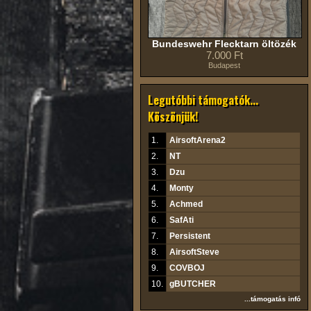
Bundeswehr Flecktarn öltözék
7.000 Ft
Budapest
Legutóbbi támogatók...
Köszönjük!
1.
AirsoftArena2
2.
NT
3.
Dzu
4.
Monty
5.
Achmed
6.
SafAti
7.
Persistent
8.
AirsoftSteve
9.
COVBOJ
10.
gBUTCHER
...támogatás infó