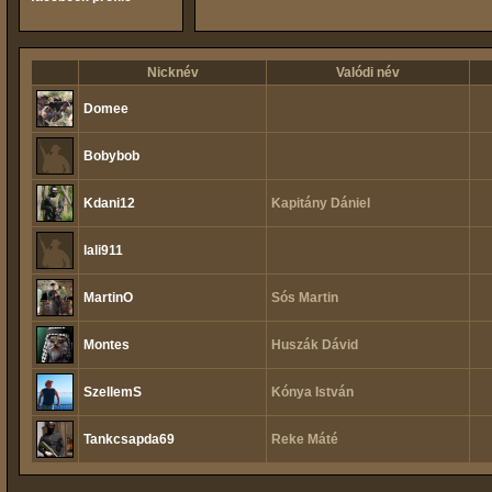
Nicknév
Valódi név
Domee
Bobybob
Kdani12
Kapitány Dániel
lali911
MartinO
Sós Martin
Montes
Huszák Dávid
SzellemS
Kónya István
Tankcsapda69
Reke Máté