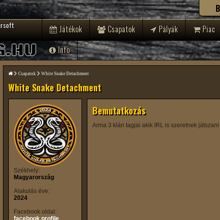
B
irsoft
Játékok
Csapatok
Pályák
Piac
G.HU
Info
Csapatok
White Snake Detachment
White Snake Detachment
Bemutatkozás
Arma 3 klán tagjai akik IRL is szeretnek játszani
Székhely:
Magyarország
Alakulás éve:
2024
Facebook oldal:
facebook profile