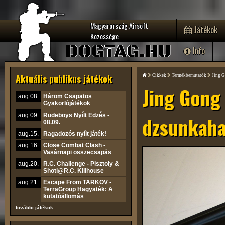
Magyarország Airsoft
Játékok
Közössége
DOGTAG.HU
Info
Aktuális publikus játékok
Cikkek
Termékbemutatók
Jing G
Jing Gong
aug.08.
Három Csapatos
Gyakorlójátékok
aug.09.
Rudeboys Nyílt Edzés -
dzsunkaha
08.09.
aug.15.
Ragadozós nyílt játék!
aug.16.
Close Combat Clash -
Vasárnapi összecsapás
aug.20.
R.C. Challenge - Pisztoly &
Shoti@R.C. Killhouse
aug.21.
Escape From TARKOV -
TerraGroup Hagyaték: A
kutatóállomás
további játékok