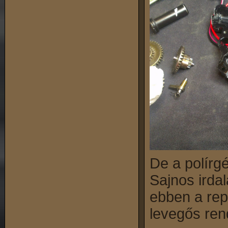
De a polírg
Sajnos irda
ebben a repl
levegős ren