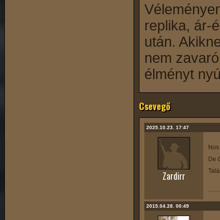
Véleményen 
replika, ár-
után. Akikne
nem zavaró
élményt nyúj
Csevegő
2025.10.23. 17:47
Nos 
De ö
Talá
Zardirr
2015.04.28. 00:49