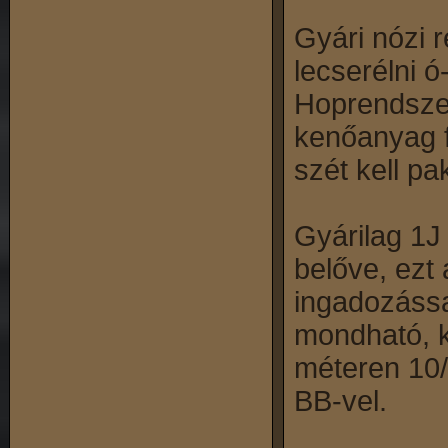
Gyári nózi 
lecserélni ó
Hoprendszer
kenőanyag f
szét kell pak
Gyárilag 1J
belőve, ezt 
ingadozással
mondható, ki
méteren 10/
BB-vel.