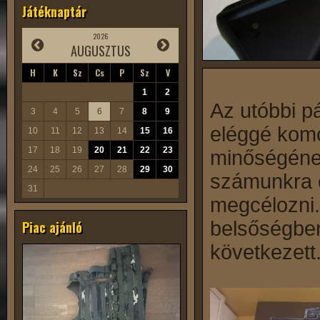
Játéknaptár
2026
AUGUSZTUS
H
K
Sz
Cs
P
Sz
V
1
2
Az utóbbi p
3
4
5
6
7
8
9
eléggé komo
10
11
12
13
14
15
16
17
18
19
20
21
22
23
minőségének
24
25
26
27
28
29
30
számunkra e
31
megcélozni.
belsőségben
Piac ajánló
következett