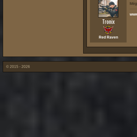
Még 
www
Tronix
Red Raven
© 2015 - 2026