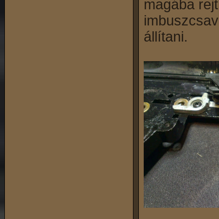
magába rejt
imbuszcsava
állítani.