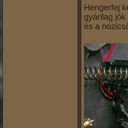
Hengerfej k
gyárilag jók
és a nózicső