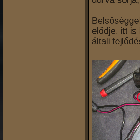
durva sorja
Belsőséggel
elődje, itt i
általi fejlődé