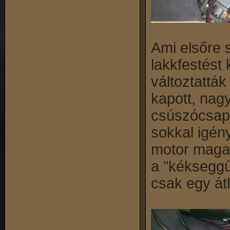
Ami elsőre 
lakkfestést
változtattá
kapott, nag
csúszócsapá
sokkal igén
motor maga
a "kékseggű
csak egy át