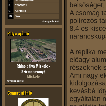
7.
AirsoftArena2
belsőséget,
8.
COVBOJ
A csomag ta
9.
Achmed
10.
Dzu
polírozós tá
...támogatás infó
8.4 es kisc
Pálya ajánló
narancskup
A replika m
előagy alum
Rhino pálya Miskolc -
részeknek s
Szirmabesenyő
Ami nagy el
Miskolc
kidolgozása
további pályák
kevésbé löt
Csapat ajánló
egyáltalán 