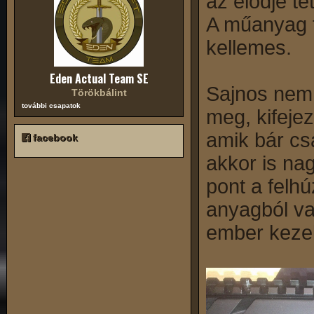
az elődje tet
A műanyag t
kellemes.
Eden Actual Team SE
Sajnos nem 
Törökbálint
további csapatok
meg, kifeje
amik bár cs
facebook
akkor is nag
pont a felh
anyagból va
ember kezeln