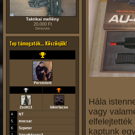
Taktikai mellény
20.000 Ft
Derecske
Top támogatók... Köszönjük!
Persistent
Hála istenn
Zsolt13
bikerlacee
vagy valam
4.
NT
elfelejtetté
5.
mocsar
6.
Szpeter
kaptunk eg