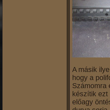
A másik ilye
hogy a poli
Számomra ér
készítik ez
előagy öntés