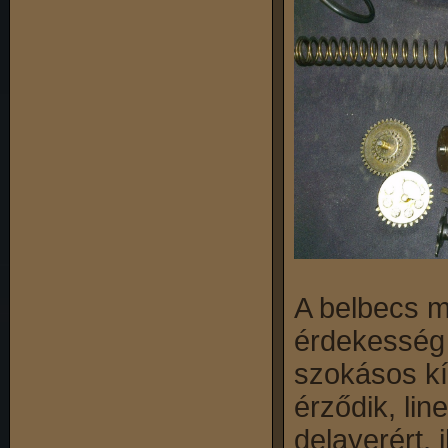
A belbecs 
érdekesség 
szokásos kí
érződik, lin
delayerért, 