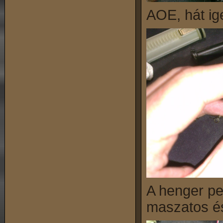
AOE, hát ige
A henger pe
maszatos és 