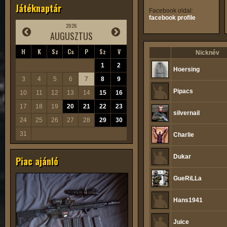
Játéknaptár
Facebook oldal:
facebook profile
2026
AUGUSZTUS
H
K
Sz
Cs
P
Sz
V
Nicknév
1
2
Hoersing
3
4
5
6
7
8
9
Pipacs
10
11
12
13
14
15
16
17
18
19
20
21
22
23
silvernail
24
25
26
27
28
29
30
31
Charlie
Dukar
Piac ajánló
GueRiLLa
Hans1941
Juice