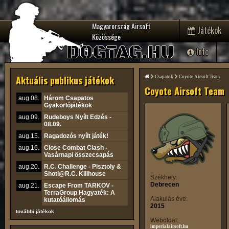
Magyarország Airsoft
Játékok
Közössége
DOGTAG.HU
Info
Aktuális publikus játékok
Csapatok
Coyote Airsoft Team
Coyote Airsoft Team
aug.08.
Három Csapatos
Gyakorlójátékok
aug.09.
Rudeboys Nyílt Edzés -
08.09.
aug.15.
Ragadozós nyílt játék!
aug.16.
Close Combat Clash -
Vasárnapi összecsapás
aug.20.
R.C. Challenge - Pisztoly &
Shoti@R.C. Killhouse
Székhely:
Debrecen
aug.21.
Escape From TARKOV -
TerraGroup Hagyaték: A
Alakulás éve:
kutatóállomás
2015
további játékok
Weboldal:
imperialairsoft.hu