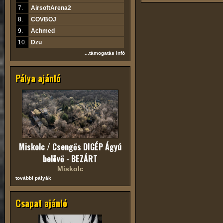
7.
AirsoftArena2
8.
COVBOJ
9.
Achmed
10.
Dzu
...támogatás infó
Pálya ajánló
Miskolc / Csengős DIGÉP Ágyú
belövő - BEZÁRT
Miskolc
további pályák
Csapat ajánló