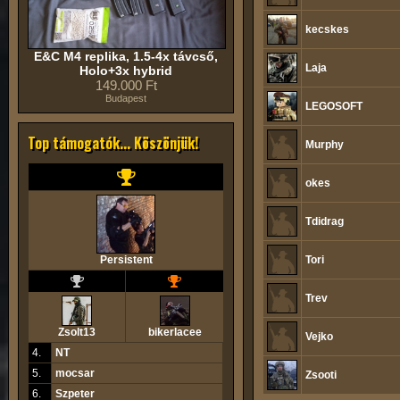
kecskes
E&C M4 replika, 1.5-4x távcső,
Laja
Holo+3x hybrid
149.000 Ft
Budapest
LEGOSOFT
Top támogatók... Köszönjük!
Murphy
okes
Tdidrag
Persistent
Tori
Trev
Zsolt13
bikerlacee
Vejko
4.
NT
5.
mocsar
Zsooti
6.
Szpeter