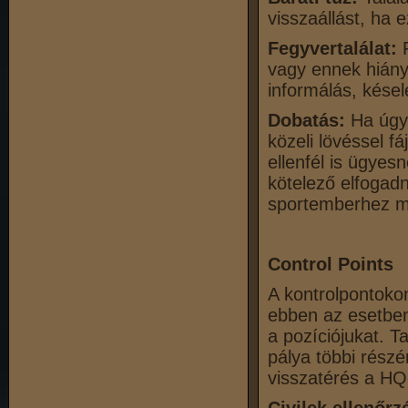
visszaállást, ha e
Fegyvertalálat:
F
vagy ennek hián
informálás, kése
Dobatás:
Ha úgy
közeli lövéssel f
ellenfél is ügyes
kötelező elfogadn
sportemberhez mé
Control Points
A kontrolpontoko
ebben az esetben 
a pozíciójukat. T
pálya többi részé
visszatérés a HQ