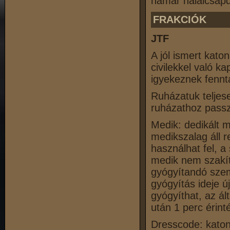
hamar halálcsapd
FRAKCIÓK
JTF
A jól ismert kato
civilekkel való k
igyekeznek fennta
Ruházatuk teljese
ruházathoz passzo
Medik: dedikált 
medikszalag áll r
használhat fel, a
medik nem szakí
gyógyítandó szemé
gyógyítás ideje ú
gyógyíthat, az ál
után 1 perc érint
Dresscode: katona