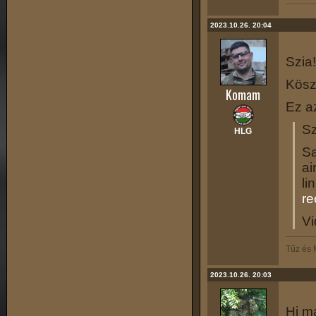
2023.10.26. 20:04
Szia!
Kösz
Komam
Ez a
Sz
HLG
Sa
ai
li
re
Vi
Tűz és
2023.10.26. 20:03
Hi m