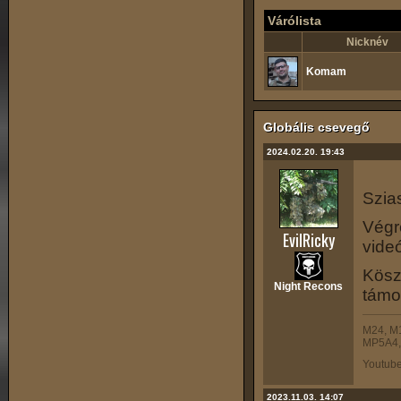
Várólista
Nicknév
Komam
Globális csevegő
2024.02.20. 19:43
Szia
Végr
EvilRicky
videó
Köszö
Night Recons
támo
M24, M
MP5A4, 
Youtub
2023.11.03. 14:07