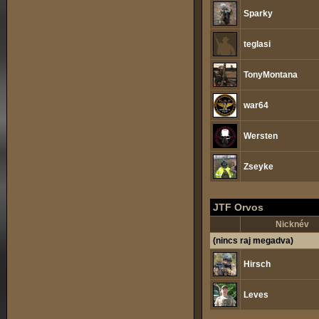
Sparky
teglasi
TonyMontana
war64
Wersten
Zseyke
JTF Orvos
Nicknév
(nincs raj megadva)
Hirsch
Leves