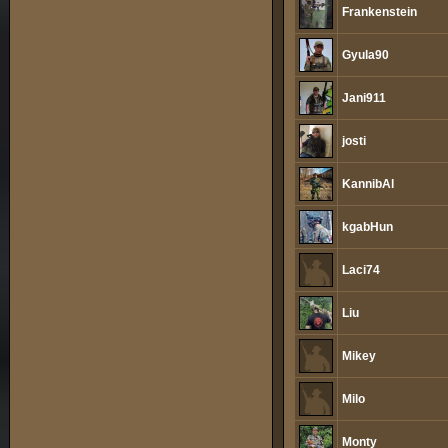
Frankenstein
Gyula90
Jani911
josti
KannibAl
kgabHun
Laci74
Liu
Mikey
Milo
Monty