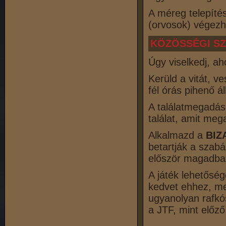
A méreg telepíté
(orvosok) végezh
KÖZÖSSÉGI S
Úgy viselkedj, a
Kerüld a vitát, 
fél órás pihenő á
A találatmegadás
találat, amit me
Alkalmazd a
BIZ
betartják a szab
először magadba 
A játék lehetősé
kedvet ehhez, meg
ugyanolyan rafkó
a JTF, mint előz