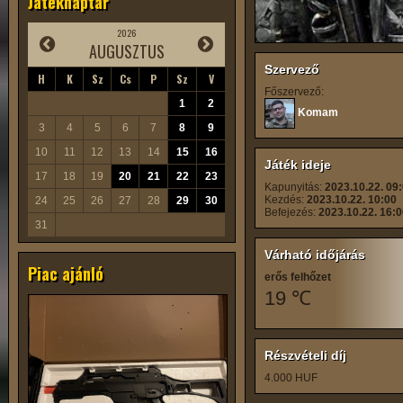
Játéknaptár
2026
AUGUSZTUS
Szervező
H
K
Sz
Cs
P
Sz
V
Főszervező:
1
2
Komam
3
4
5
6
7
8
9
10
11
12
13
14
15
16
Játék ideje
17
18
19
20
21
22
23
Kapunyitás:
2023.10.22. 09
Kezdés:
2023.10.22. 10:00
24
25
26
27
28
29
30
Befejezés:
2023.10.22. 16:
31
Várható időjárás
Piac ajánló
erős felhőzet
19 ℃
Részvételi díj
4.000 HUF