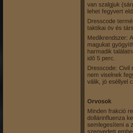
van szalgjuk (sárg
lehet fegyvert e
Dresscode termész
taktikai öv és tár
Medikrendszer: Az
magukat gyógyítha
harmadik találatn
idő 5 perc.
Dresscode: Civil 
nem viselnek fegy
válik, jó eséllyel 
Orvosok
Minden frakció re
dollárinfluenza k
semlegesíteni a 
szenvedett embe