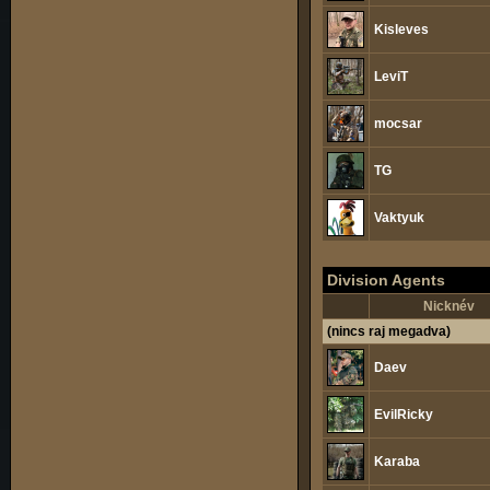
Kisleves
LeviT
mocsar
TG
Vaktyuk
Division Agents
Nicknév
(nincs raj megadva)
Daev
EvilRicky
Karaba