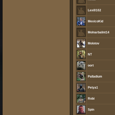
Lexi0102
MexicoKid
Molnarbalint14
Molotov
NT
oort
Palladium
Petya1
Robi
Spin