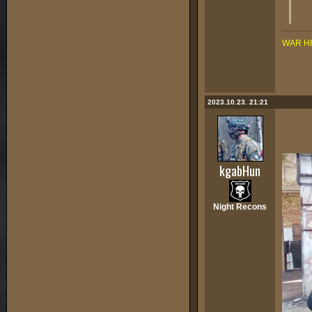
WAR H
2023.10.23. 21:21
kgabHun
Night Recons