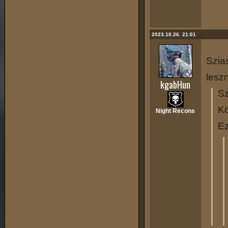
2023.10.26. 21:01
Szia
lesz
kgabHun
Sz
Kö
Night Recons
Ez