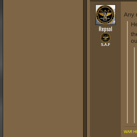
Any 
He
Repsol
th
ou
S.A.F
WAR H