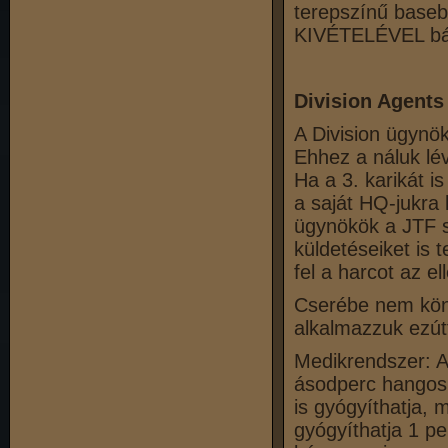
terepszínű baseb
KIVÉTELÉVEL bár
Division Agents
A Division ügynök
Ehhez a náluk lév
Ha a 3. karikát i
a saját HQ-jukra 
ügynökök a JTF s
küldetéseiket is t
fel a harcot az ell
Cserébe nem könn
alkalmazzuk ezútt
Medikrendszer: A
ásodperc hangos 
is gyógyíthatja, 
gyógyíthatja 1 p