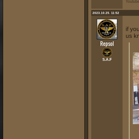
Youtub
2023.10.25. 11:52
if yo
us k
Repsol
S.A.F