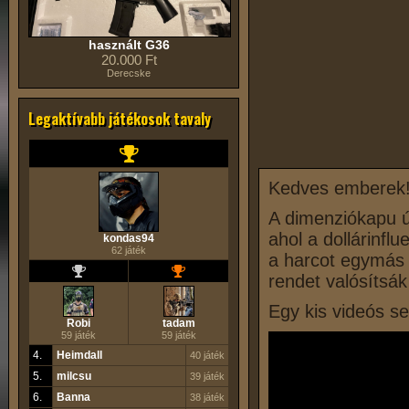
használt G36
20.000 Ft
Derecske
Legaktívabb játékosok tavaly
Kedves emberek
A dimenziókapu új
ahol a dollárinfl
kondas94
62 játék
a harcot egymás 
rendet valósítsá
Egy kis videós se
Robi
tadam
59 játék
59 játék
4.
Heimdall
40 játék
5.
milcsu
39 játék
6.
Banna
38 játék