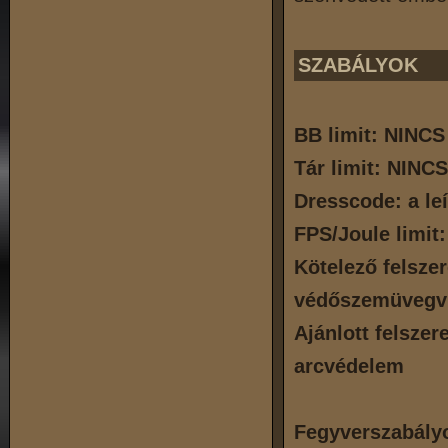
SZABÁLYOK
BB limit: NINCS
Tár limit: NINCS
Dresscode: a leí
FPS/Joule limit:
Kötelező felszer
védőszemüvegv
Ajánlott felszer
arcvédelem
Fegyverszabály