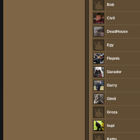
Bob
Civil
DeadHouse
Egy
Flepnis
Garador
Garry
Gimli
Groza
hupi
Ketto