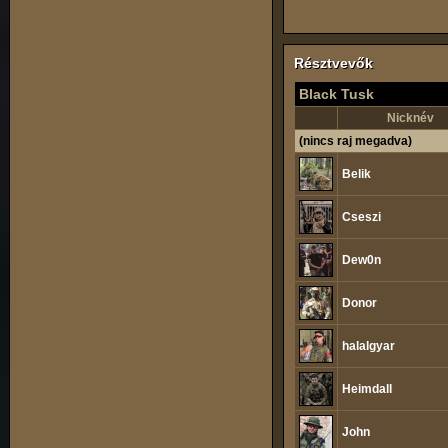
Résztvevők
Black Tusk
Nicknév
(nincs raj megadva)
Belik
Cseszi
Dew0n
Donor
halalgyar
Heimdall
John