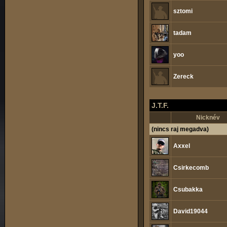
sztomi
tadam
yoo
Zereck
J.T.F.
Nicknév
(nincs raj megadva)
Axxel
Csirkecomb
Csubakka
David19044