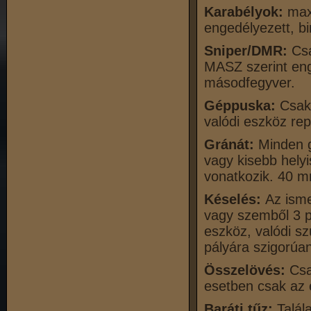
Karabélyok:
max.
engedélyezett, bi
Sniper/DMR:
Csa
MASZ szerint eng
másodfegyver.
Géppuska:
Csak
valódi eszköz rep
Gránát:
Minden g
vagy kisebb hely
vonatkozik. 40 mm
Késelés:
Az isme
vagy szemből 3
eszköz, valódi s
pályára szigorúa
Összelövés:
Csa
esetben csak az e
Baráti tűz:
Talál