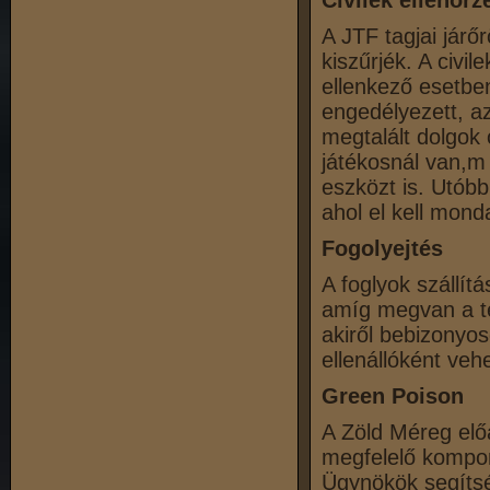
Civilek ellenőrz
A JTF tagjai járőr
kiszűrjék. A civil
ellenkező esetben
engedélyezett, a
megtalált dolgok 
játékosnál van,m
eszközt is. Utóbb
ahol el kell mond
Fogolyejtés
A foglyok szállítá
amíg megvan a tes
akiről bebizonyos
ellenállóként vehe
Green Poison
A Zöld Méreg előá
megfelelő kompon
Ügynökök segíts