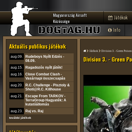
Magyarország Airsoft
Játékok
Közössége
DOGTAG.HU
Info
Aktuális publikus játékok
Játékok
Division 3. - Green Poison
aug.09.
Rudeboys Nyílt Edzés -
Division 3. - Green P
08.09.
aug.15.
Ragadozós nyílt játék!
aug.16.
Close Combat Clash -
Vasárnapi összecsapás
aug.20.
R.C. Challenge - Pisztoly &
Shoti@R.C. Killhouse
aug.21.
Escape From TARKOV -
TerraGroup Hagyaték: A
kutatóállomás
aug.23.
Raj vs. Raj
további játékok