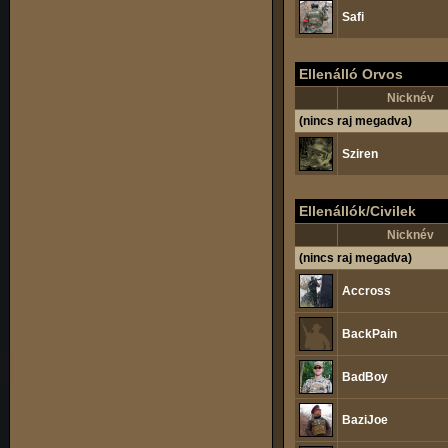
Safi
Ellenálló Orvos
Nicknév
(nincs raj megadva)
Sziren
Ellenállók/Civilek
Nicknév
(nincs raj megadva)
Accross
BackPain
BadBoy
BaziJoe