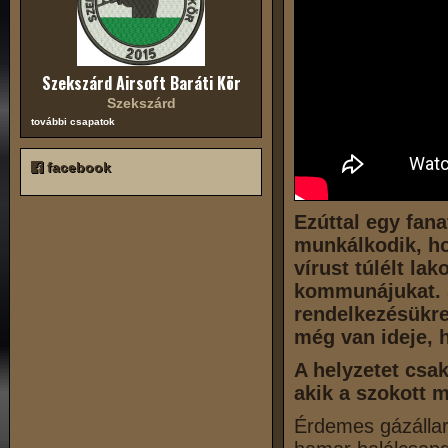
Szekszárd Airsoft Baráti Kör
Szekszárd
további csapatok
facebook
Ezúttal egy fana
munkálkodik, ho
vírust túlélt la
kommunájukat. 
rendelkezésükre
még van ideje, h
A helyzetet csak
akik a szokott 
Érdemes gázállarc