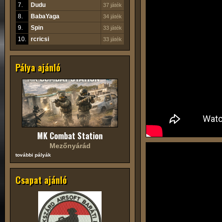
7.
Dudu
37 játék
8.
BabaYaga
34 játék
9.
Spin
33 játék
10.
rcricsi
33 játék
Pálya ajánló
MK Combat Station
Mezőnyárád
további pályák
Csapat ajánló