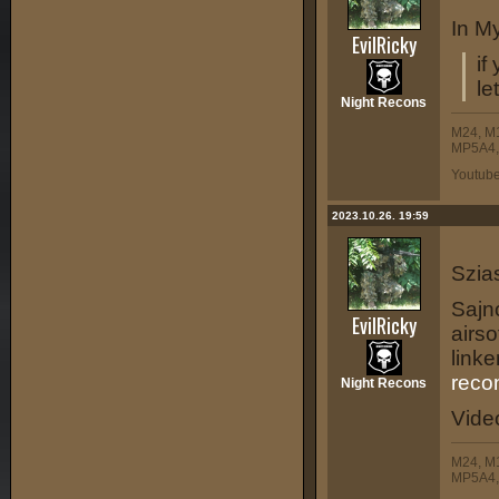
In My
EvilRicky
if
le
Night Recons
M24, M
MP5A4, 
Youtub
2023.10.26. 19:59
Szia
Sajno
EvilRicky
airso
link
reco
Night Recons
Vide
M24, M
MP5A4, 