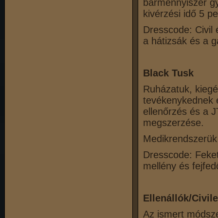
bármennyiszer gy
kivérzési idő 5 pe
Dresscode: Civil 
a hátizsák és a g
Black Tusk
Ruházatuk, kiegé
tevékenykednek és
ellenőrzés és a JT
megszerzése.
Medikrendszerük
Dresscode: Feket
mellény és fejfed
Ellenállók/Civile
Az ismert módszer