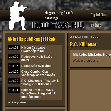
Magyarország Airsoft
Játékok
Közössége
DOGTAG.HU
Info
Aktuális publikus játékok
Pályák
R.C. Killhouse
R.C. Killhouse
aug.08.
Három Csapatos
Gyakorlójátékok
Miskolc, Miskolc, Kerp
aug.09.
Rudeboys Nyílt Edzés -
08.09.
Work in progress...
aug.15.
Ragadozós nyílt játék!
aug.16.
Close Combat Clash -
Vasárnapi összecsapás
aug.20.
R.C. Challenge - Pisztoly &
Shoti@R.C. Killhouse
aug.21.
Escape From TARKOV -
TerraGroup Hagyaték: A
kutatóállomás
további játékok