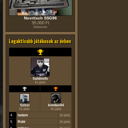
Novritsch SSG96
95.000 Ft
Debrecen
Legaktívabb játékosok az évben
Saldmofs
61 játék
Sziszi
kondas94
51 játék
46 játék
4.
tadam
38 játék
5.
Robi
36 játék