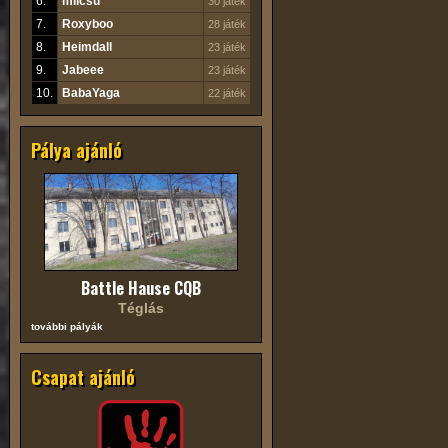
6.
milcsu
30 játék
7.
Roxyboo
28 játék
8.
Heimdall
23 játék
9.
Jabeee
23 játék
10.
BabaYaga
22 játék
Pálya ajánló
Battle Hause CQB
Téglás
további pályák
Csapat ajánló