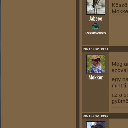
Köszön
Mokker
Jabeee
ReedWolves
2021.10.02. 19:51
Még an
szóvál
Mokker
egy na
mint ti.
az a s
gyümö
2021.10.02. 19:40