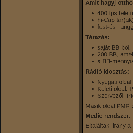
Amit hagyj ottho
400 fps felett
hi-Cap tár(ak
füst-és hangg
Tárazás:
saját BB-ből,
200 BB, amely
a BB-mennyis
Rádió kiosztás:
Nyugati olda
Keleti oldal:
Szervezői: 
Másik oldal PMR c
Medic rendszer:
Eltaláltak, irány 