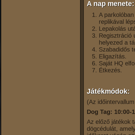
A nap menete:
A parkolóban 
replikával lé
Lepakolás utá
Regisztráció
helyezed a tá
Szabadidős te
Eligazítás.
Saját HQ elf
Étkezés.
Játékmódok:
(Az időintervallum
Dog Tag: 10:00-1
Az előző játékok t
dögcédulát, amely