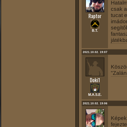
Hatalm
csak a
Raptor
tucat 
imádom
segítő
B.T.
fantas
játékb
2021.10.02. 19:07
Köszön
"Zalán
Doki1
M.A.S.E.
2021.10.02. 19:06
Képek 
fejezt