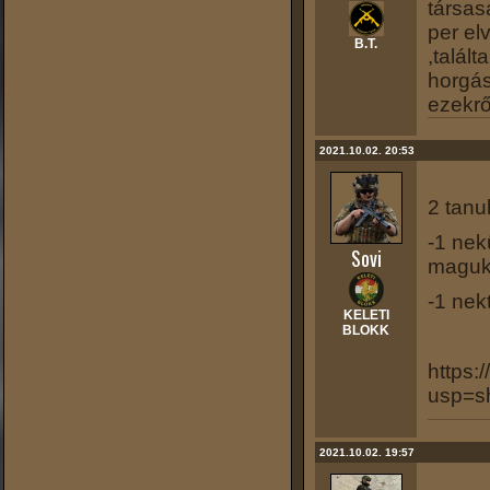
társas
per el
B.T.
,talál
horgás
ezekrő
2021.10.02. 20:53
2 tanu
-1 nek
Sovi
maguka
-1 nek
KELETI
BLOKK
https:
usp=s
2021.10.02. 19:57