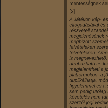
mentességnek semm
[2]
A Játékon kép- és
elfogadásával és 
részvételi szándé
megjelenésének r
megbízott személy
felvételeken szer
felvételeken. Ame
is megnevezhető. 
átruházható és ki
megjelenítheti a 
platformokon, a j
duplikálhatja, mó
figyelemmel és a 
sem pedig utólag 
követelés nem tá
szerzői jogi védel