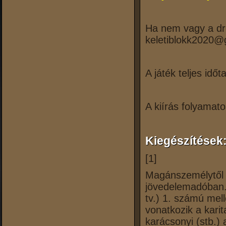
Ha nem vagy a dr
keletiblokk2020@
A játék teljes idő
A kiírás folyamato
Kiegészítések
[1]
Magánszemélytől 
jövedelemadóban. 
tv.) 1. számú mel
vonatkozik a kari
karácsonyi (stb.) 