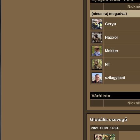
Nickné
(nincs raj megadva)
Geryu
Haxxor
Mokker
NT
szilagyipeti
Várólista
Nickné
Globális csevegő
2021.10.09. 16:34