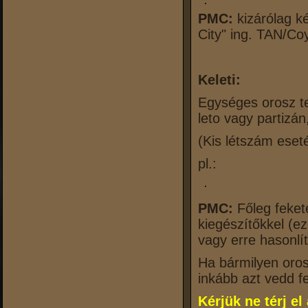
PMC:
kizárólag ké
City" ing. TAN/Co
Keleti:
Egységes orosz te
leto vagy partizá
(Kis létszám eset
pl.:
PMC:
Főleg feket
kiegészítőkkel (e
vagy erre hasonlí
Ha bármilyen oros
inkább azt vedd f
Kérjük ne térj el 