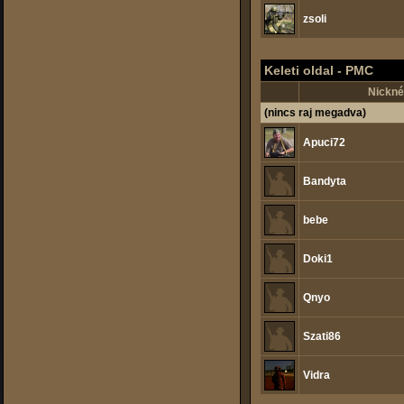
zsoli
Keleti oldal - PMC
Nickné
(nincs raj megadva)
Apuci72
Bandyta
bebe
Doki1
Qnyo
Szati86
Vidra