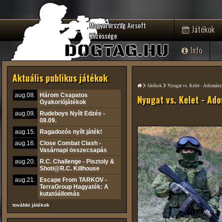
Magyarország Airsoft
Játékok
Közössége
DOGTAG.HU
Info
Aktuális publikus játékok
Játékok
Nyugat vs. Kelet - Adomány
aug.08.
Három Csapatos
Nyugat vs. Kelet - Ad
Gyakorlójátékok
aug.09.
Rudeboys Nyílt Edzés -
08.09.
aug.15.
Ragadozós nyílt játék!
aug.16.
Close Combat Clash -
Vasárnapi összecsapás
aug.20.
R.C. Challenge - Pisztoly &
Shoti@R.C. Killhouse
aug.21.
Escape From TARKOV -
TerraGroup Hagyaték: A
kutatóállomás
további játékok