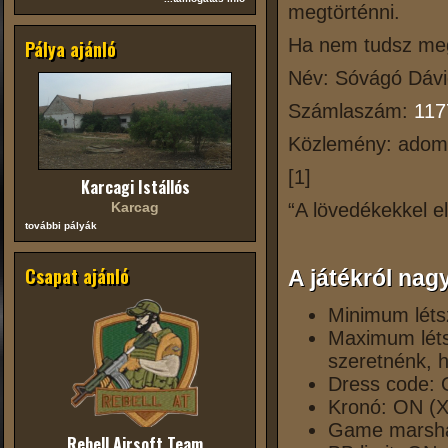
megtörténni.
Ha nem tudsz megj
Pálya ajánló
Név: Sóvágó Dávi
Számlaszám:
117
Közlemény: adom
[1]
Karcagi Istállós
Karcag
“A lövedékekkel ell
további pályák
Csapat ajánló
A játékról na
Minimum léts
Maximum léts
szeretnénk, 
Dress code:
Kronó: ON (X
Game marsh
Rebell Airsoft Team