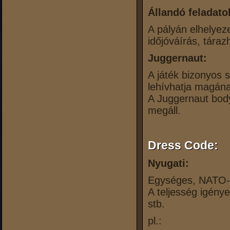
Állandó feladato
A pályán elhelyez
időjóváírás, tára
Juggernaut:
A játék bizonyos 
lehívhatja magának
A Juggernaut body
megáll.
Dress Code:
Nyugati:
Egységes, NATO-ba
A teljesség igény
stb.
pl.: