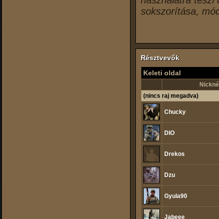
használatra teszi
sokszorítása, mód
Résztvevők
Keleti oldal
Nickné
(nincs raj megadva)
Chucky
DIO
Drekos
Dzu
Gyula90
Jabeee