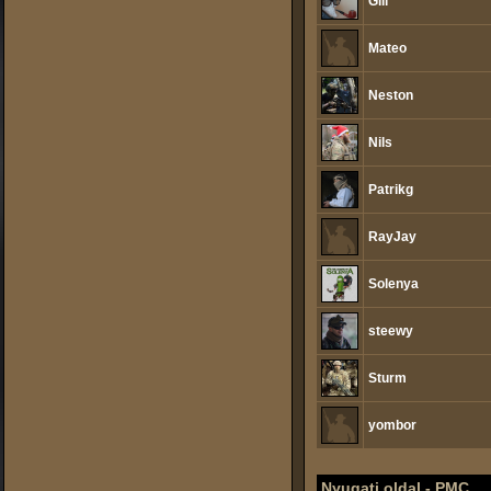
Gili
Mateo
Neston
Nils
Patrikg
RayJay
Solenya
steewy
Sturm
yombor
Nyugati oldal - PMC