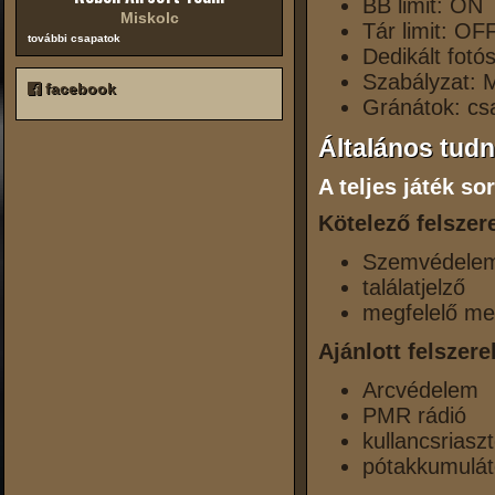
BB limit: ON
Miskolc
Tár limit: OF
további csapatok
Dedikált fotó
Szabályzat: 
facebook
Gránátok: cs
Általános tudn
A teljes játék s
Kötelező felszer
Szemvédele
találatjelző
megfelelő me
Ajánlott felszere
Arcvédelem
PMR rádió
kullancsriasz
pótakkumuláto