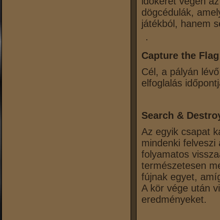
időkeret végén az 
dögcédulák, amely
játékból, hanem s
Capture the Flag
Cél, a pályán lévő
elfoglalás időpont
Search & Destroy
Az egyik csapat ka
mindenki felveszi 
folyamatos vissza
természetesen me
fújnak egyet, amí
A kör vége után vi
eredményeket.