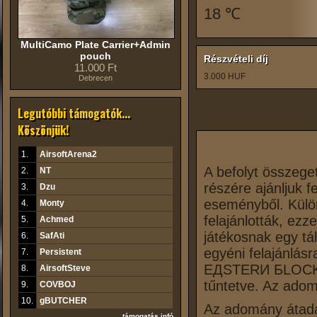
18 ℃
MultiCamo Plate Carrier+Admin
pouch
Részvételi díj
11.000 Ft
3.000 HUF
Debrecen
Legutóbbi támogatók...
Köszönjük!
1.
AirsoftArena2
A befolyt összege
2.
NT
részére ajánljuk f
3.
Dzu
eseményből. Külön 
4.
Monty
felajánlották, ez
5.
Achmed
játékosnak egy tál 
6.
SafAti
egyéni felajánlás
7.
Persistent
EДSTERИ БLOCK Fac
8.
AirsoftSteve
tűntetve. Az adom
9.
COVBOJ
10.
gBUTCHER
Az adomány átadás
...támogatás infó