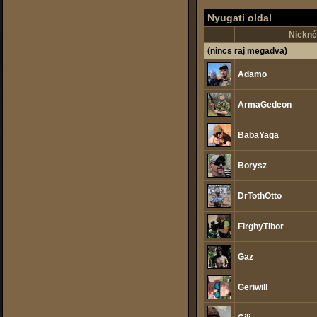
Nyugati oldal
Nickné
(nincs raj megadva)
Adamo
ArmaGedeon
BabaYaga
Borysz
DrTothOtto
FirghyTibor
Gaz
Geriwill