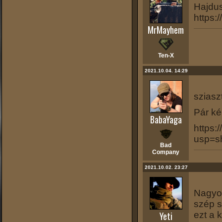
Hajdus
https:
MrMayhem
Ten-X
2021.10.04. 14:29
sziasz
Pár ké
BabaYaga
https
usp=s
Bad
Company
2021.10.02. 23:27
Nagyon
szép s
Yeti
ezt a 