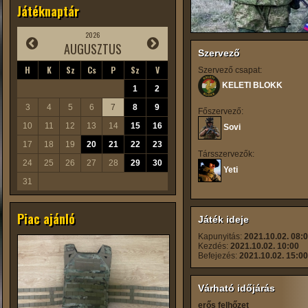
Játéknaptár
2026
AUGUSZTUS
Szervező
H
K
Sz
Cs
P
Sz
V
Szervező csapat:
KELETI BLOKK
1
2
3
4
5
6
7
8
9
Főszervező:
10
11
12
13
14
15
16
Sovi
17
18
19
20
21
22
23
Társszervezők:
24
25
26
27
28
29
30
Yeti
31
Piac ajánló
Játék ideje
Kapunyitás:
2021.10.02. 08:
Kezdés:
2021.10.02. 10:00
Befejezés:
2021.10.02. 15:00
Várható időjárás
erős felhőzet