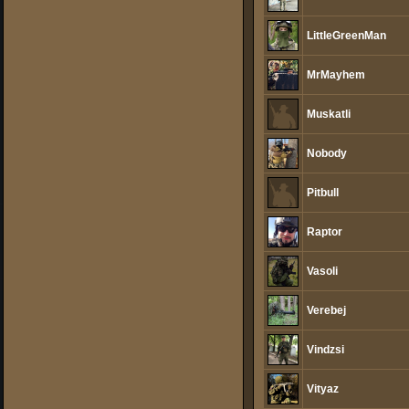
LittleGreenMan
MrMayhem
Muskatli
Nobody
Pitbull
Raptor
Vasoli
Verebej
Vindzsi
Vityaz