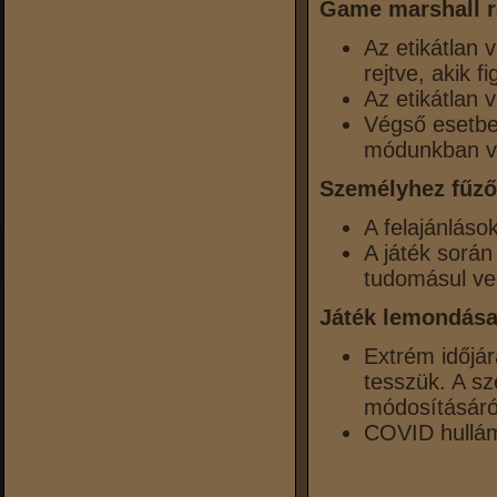
Game marshall r
Az etikátlan 
rejtve, akik f
Az etikátlan 
Végső esetbe
módunkban vi
Személyhez fűző
A felajánláso
A játék során
tudomásul ves
Játék lemondása
Extrém időjár
tesszük. A sz
módosításáró
COVID hullám