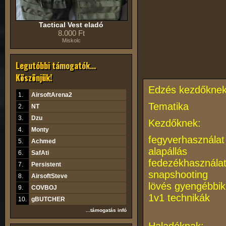
Tactical Vest eladó
8.000 Ft
Miskolc
Legutóbbi támogatók...
Köszönjük!
Edzés kezdőknek,
1.
AirsoftArena2
Tematika
2.
NT
3.
Dzu
Kezdőknek:
4.
Monty
fegyverhasználat
5.
Achmed
alapállás
6.
SafAti
fedezékhasznála
7.
Persistent
snapshooting
8.
AirsoftSteve
lövés gyengébbik
9.
COVBOJ
1v1 technikák
10.
gBUTCHER
...támogatás infó