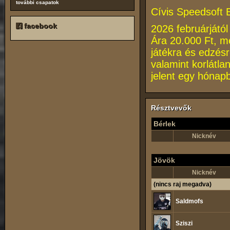
további csapatok
Cívis Speedsoft B
facebook
2026 februárjától
Ára 20.000 Ft, m
játékra és edzésr
valamint korlátla
jelent egy hónap
Résztvevők
Bérlek
Nicknév
Jövök
Nicknév
(nincs raj megadva)
Saldmofs
Sziszi