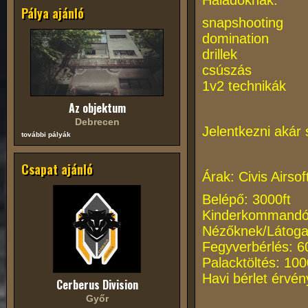
Haladóknak:
Pálya ajánló
snapshooting
domination
drillek
csúszás
1v2 technikák
Az objektum
Debrecen
Jelentkezni akár 
további pályák
Csapat ajánló
Árak: Civis Airs
Belépő: 3000ft
Kinderkommandó 
Nézőknek/Látoga
Fegyverbérlés: 60
Palacktöltés: 100
Havi bérlet érvé
Cerberus Division
Győr