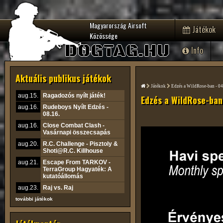
Magyarország Airsoft
Játékok
Közössége
DOGTAG.HU
Info
Aktuális publikus játékok
Játékok
Edzés a WildRose-ban - 04
aug.15.
Ragadozós nyílt játék!
Edzés a WildRose-ban
aug.16.
Rudeboys Nyílt Edzés -
08.16.
aug.16.
Close Combat Clash -
Vasárnapi összecsapás
aug.20.
R.C. Challenge - Pisztoly &
Shoti@R.C. Killhouse
aug.21.
Escape From TARKOV -
TerraGroup Hagyaték: A
kutatóállomás
aug.23.
Raj vs. Raj
további játékok