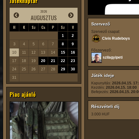
Játéknaptár
2026
AUGUSZTUS
Szervező
H
K
Sz
Cs
P
Sz
V
Szervező csapat:
1
2
Civis Rudeboys
3
4
5
6
7
8
9
Főszervező:
10
11
12
13
14
15
16
szilagyipeti
17
18
19
20
21
22
23
24
25
26
27
28
29
30
Játék ideje
31
Kapunyitás:
2026.04.15. 17
Kezdés:
2026.04.15. 18:00
Befejezés:
2026.04.15. 20:
Piac ajánló
Részvételi díj
3.000 HUF