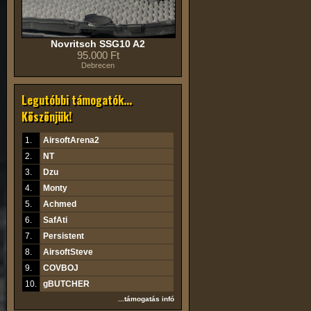
Novritsch SSG10 A2
95.000 Ft
Debrecen
Legutóbbi támogatók...
Köszönjük!
1.
AirsoftArena2
2.
NT
3.
Dzu
4.
Monty
5.
Achmed
6.
SafAti
7.
Persistent
8.
AirsoftSteve
9.
COVBOJ
10.
gBUTCHER
...támogatás infó