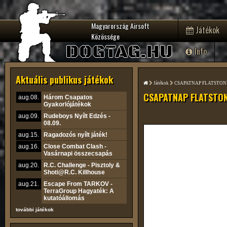
Magyarország Airsoft
Játékok
Közössége
DOGTAG.HU
Info
Aktuális publikus játékok
Játékok
CSAPATNAP FLATSTON
CSAPATNAP FLATSTO
aug.08.
Három Csapatos
Gyakorlójátékok
aug.09.
Rudeboys Nyílt Edzés -
08.09.
aug.15.
Ragadozós nyílt játék!
aug.16.
Close Combat Clash -
Vasárnapi összecsapás
aug.20.
R.C. Challenge - Pisztoly &
Shoti@R.C. Killhouse
aug.21.
Escape From TARKOV -
TerraGroup Hagyaték: A
kutatóállomás
további játékok