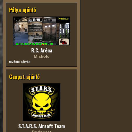
Pálya ajánló
R.C. Aréna
Miskolc
további pályák
Csapat ajánló
S.T.A.R.S. Airsoft Team